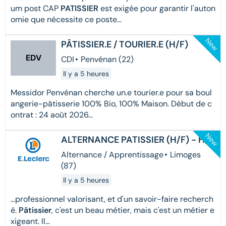
um post CAP
PATISSIER
est exigée pour garantir l'auton
omie que nécessite ce poste...
New
PÂTISSIER.E / TOURIER.E (H/F)
EDV
CDI
•
Penvénan (22)
Il y a 5 heures
Messidor Penvénan cherche un.e tourier.e pour sa boul
angerie-pâtisserie 100% Bio, 100% Maison. Début de c
ontrat : 24 août 2026...
New
ALTERNANCE PATISSIER (H/F) - H/F
Alternance / Apprentissage
•
Limoges
(87)
Il y a 5 heures
...professionnel valorisant, et d'un savoir-faire recherch
é.
Pâtissier
, c'est un beau métier, mais c'est un métier e
xigeant. Il...