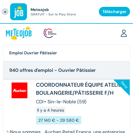
Meteojob
Fermer
×
Télécharger
GRATUIT - Sur le Play Store
Emploi Ouvrier Pâtissier
940 offres d'emploi
- Ouvrier Pâtissier
New
COORDONNATEUR ÉQUIPE ATELIER
BOULANGERIE/PÂTISSERIE F/H
CDI
•
Sin-le-Noble (59)
Il y a 4 heures
27 140 € - 29 580 €
✨Nous sommes… Auchan Retail France, une entreprise