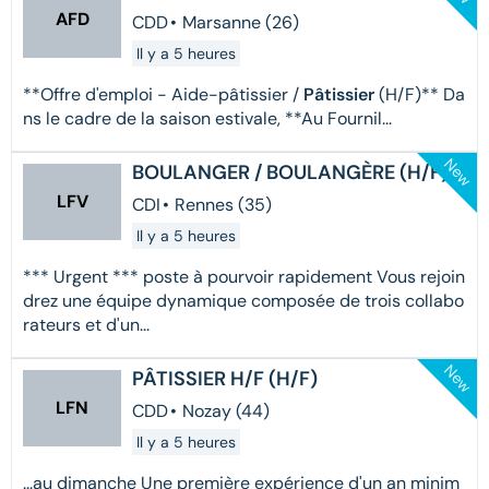
AFD
CDD
•
Marsanne (26)
Il y a 5 heures
**Offre d'emploi - Aide-pâtissier /
Pâtissier
(H/F)** Da
ns le cadre de la saison estivale, **Au Fournil...
New
BOULANGER / BOULANGÈRE (H/F)
LFV
CDI
•
Rennes (35)
Il y a 5 heures
*** Urgent *** poste à pourvoir rapidement Vous rejoin
drez une équipe dynamique composée de trois collabo
rateurs et d'un...
New
PÂTISSIER H/F (H/F)
LFN
CDD
•
Nozay (44)
Il y a 5 heures
...au dimanche Une première expérience d'un an minim