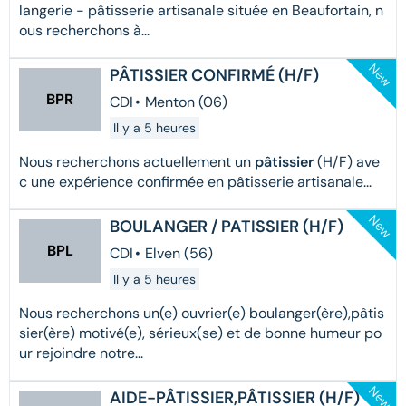
langerie - pâtisserie artisanale située en Beaufortain, n
ous recherchons à...
New
PÂTISSIER CONFIRMÉ (H/F)
BPR
CDI
•
Menton (06)
Il y a 5 heures
Nous recherchons actuellement un
pâtissier
(H/F) ave
c une expérience confirmée en pâtisserie artisanale...
New
BOULANGER / PATISSIER (H/F)
BPL
CDI
•
Elven (56)
Il y a 5 heures
Nous recherchons un(e) ouvrier(e) boulanger(ère),pâtis
sier(ère) motivé(e), sérieux(se) et de bonne humeur po
ur rejoindre notre...
New
AIDE-PÂTISSIER,PÂTISSIER (H/F)