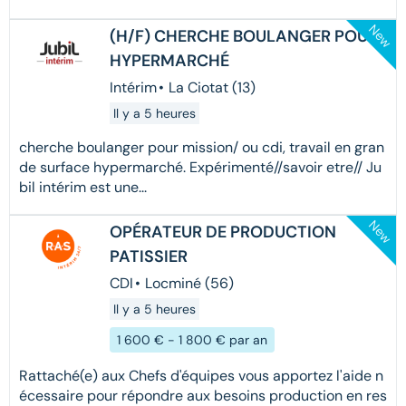
New
(H/F) CHERCHE BOULANGER POUR
HYPERMARCHÉ
Intérim
•
La Ciotat (13)
Il y a 5 heures
cherche boulanger pour mission/ ou cdi, travail en gran
de surface hypermarché. Expérimenté//savoir etre// Ju
bil intérim est une...
New
OPÉRATEUR DE PRODUCTION
PATISSIER
CDI
•
Locminé (56)
Il y a 5 heures
1 600 € - 1 800 € par an
Rattaché(e) aux Chefs d'équipes vous apportez l'aide n
écessaire pour répondre aux besoins production en res