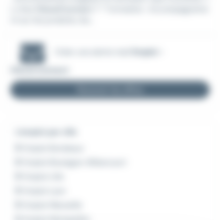
u chez
CleverConnect
? * Formation : Accompagneme
nt sur les produits, les...
Créer une alerte mail
Emploi -
Cleverconnect
Recevoir les offres
L'emploi par ville
Emploi Bordeaux
Emploi Boulogne-Billancourt
Emploi Lille
Emploi Lyon
Emploi Marseille
Emploi Montpellier