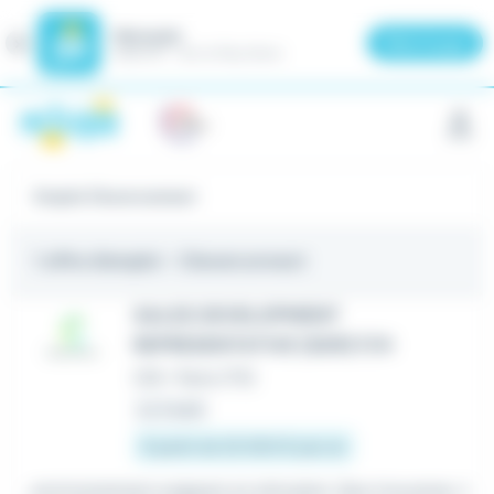
Meteojob
Fermer
×
Télécharger
GRATUIT - Sur le Play Store
Panneau de gestion des cookies
Emploi Cleverconnect
1 offre d'emploi
- Cleverconnect
SALES DEVELOPMENT
REPRESENTATIVE (SDR) F/H
CDI
•
Paris (75)
Le 3 août
À partir de 32 000 € par an
...environnement exigeant et stimulant. Que trouveras-t