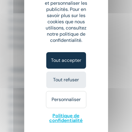
et personnaliser les
Emploi Chauffeur poids lourd
publicités. Pour en
Emploi Commercial
savoir plus sur les
Emploi Comptable
cookies que nous
utilisons, consultez
Emploi Infirmier
notre politique de
Emploi Livreur
confidentialité.
Emploi Secrétaire
Tout accepter
L'emploi par domaine
Emploi Agroalimentaire
Tout refuser
Emploi Banque
Emploi BTP
Personnaliser
Emploi Défense et Sécurité
Emploi Distribution
Politique de
confidentialité
Emploi Enseignement
Emploi Hôtellerie