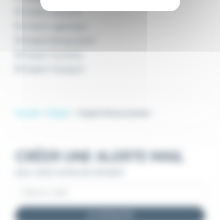
Emploi Industrie
Emploi Logistique
Emploi Restauration
Emploi Tourisme
Emploi Transport
Accueil
Emploi
Emploi Cleverconnect
CRÉER UNE ALERTE MAIL
pour cette recherche d'emploi
JE M'INSCRIS