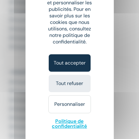
Emploi Chauffeur poids lourd
et personnaliser les
publicités. Pour en
Emploi Commercial
savoir plus sur les
Emploi Comptable
cookies que nous
utilisons, consultez
Emploi Infirmier
notre politique de
Emploi Livreur
confidentialité.
Emploi Secrétaire
Tout accepter
L'emploi par domaine
Emploi Agroalimentaire
Tout refuser
Emploi Banque
Emploi BTP
Personnaliser
Emploi Défense et Sécurité
Emploi Distribution
Politique de
confidentialité
Emploi Enseignement
Emploi Hôtellerie