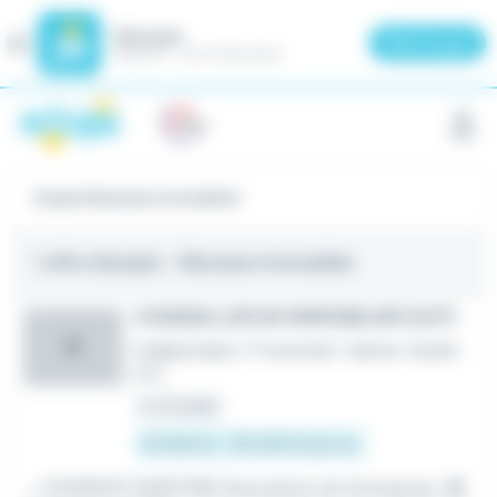
Meteojob
Fermer
×
Télécharger
GRATUIT - Sur le Play Store
Panneau de gestion des cookies
Emploi Blowsens Immobilier
1 offre d'emploi
- Blowsens Immobilier
CONSEILLER EN IMMOBILIER (H/F)
R
Indépendant / Franchisé
•
Sainte-Soulle
(17)
Le 23 juillet
25 600 € - 80 200 € par an
...: CHARENTE MARITIME Description de l'entreprise :
Bl