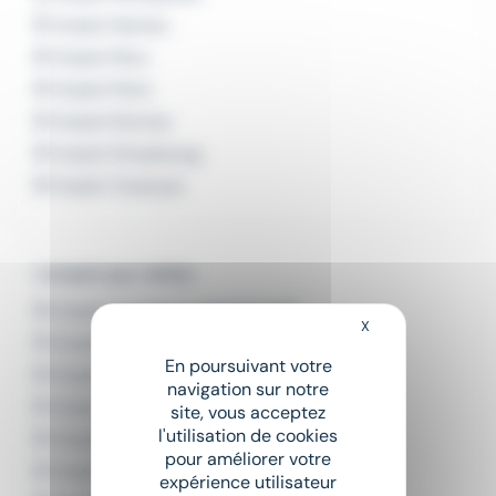
Emploi Nantes
Emploi Nice
Emploi Paris
Emploi Rennes
Emploi Strasbourg
Emploi Toulouse
L'emploi par métier
Emploi Assistant administratif
X
Masquer le bandeau
Emploi Auxiliaire de puériculture
En poursuivant votre
Emploi Boucher
navigation sur notre
Emploi Boulanger
site, vous acceptez
l'utilisation de cookies
Emploi Cariste
pour améliorer votre
Emploi Chargé de communication
expérience utilisateur