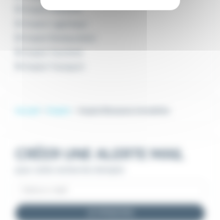
Emploi Industrie
Emploi Logistique
Emploi Restauration
Emploi Tourisme
Emploi Transport
Accueil
Emploi
Emploi Blowsens Immobilier
CRÉER UNE ALERTE MAIL
pour cette recherche d'emploi
JE M'INSCRIS