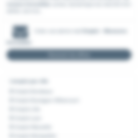
owsens Immobilier
, acteur dynamique du marché imm
obilier, est à la...
Créer une alerte mail
Emploi - Blowsens
Immobilier
Recevoir les offres
L'emploi par ville
Emploi Bordeaux
Emploi Boulogne-Billancourt
Emploi Lille
Emploi Lyon
Emploi Marseille
Emploi Montpellier