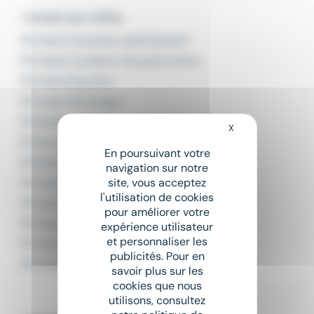
L'emploi par métier
Emploi Assistant administratif
Emploi Auxiliaire de puériculture
Emploi Boucher
Emploi Boulanger
Emploi Cariste
X
Masquer le bandeau
Emploi Chargé de communication
En poursuivant votre
Emploi Chauffeur poids lourd
navigation sur notre
site, vous acceptez
Emploi Commercial
l'utilisation de cookies
Emploi Comptable
pour améliorer votre
Emploi Infirmier
expérience utilisateur
et personnaliser les
Emploi Livreur
publicités. Pour en
Emploi Secrétaire
savoir plus sur les
cookies que nous
utilisons, consultez