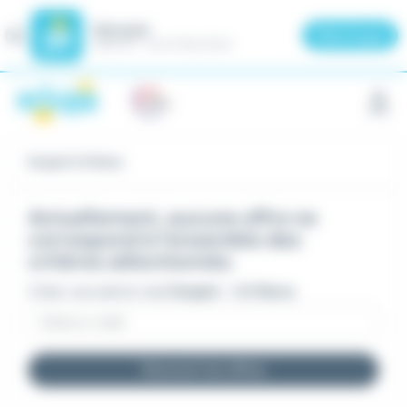
Meteojob
Fermer
×
Télécharger
GRATUIT - Sur le Play Store
Panneau de gestion des cookies
Emploi 1r2 Reno
Actuellement, aucune offre ne
correspond à l'ensemble des
critères sélectionnés.
Créer une alerte mail
Emploi - 1r2 Reno
Recevoir les offres