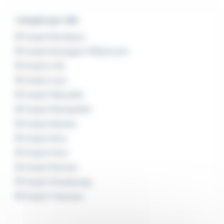
L'emploi par ville
Emploi Bordeaux
Emploi Boulogne-Billancourt
Emploi Lille
Emploi Lyon
Emploi Marseille
Emploi Montpellier
Emploi Nantes
Emploi Nice
Emploi Paris
Emploi Rennes
Emploi Strasbourg
Emploi Toulouse