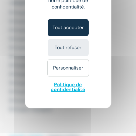
notre politique de
L'emploi par domaine
confidentialité.
Emploi Agroalimentaire
Emploi Banque
Tout accepter
Emploi BTP
Emploi Défense et Sécurité
Tout refuser
Emploi Distribution
Emploi Enseignement
Emploi Hôtellerie
Personnaliser
Emploi Industrie
Emploi Logistique
Politique de
confidentialité
Emploi Restauration
Emploi Tourisme
Emploi Transport