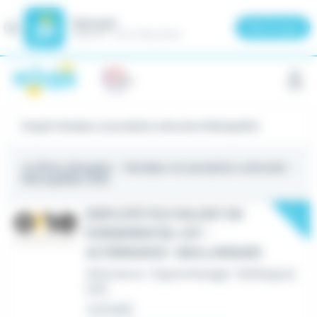
Meteojob
Fermer
×
Télécharger
GRATUIT - Sur le Play Store
Panneau de gestion des cookies
Emploi Vendeur en produits culturels à Montpellier
4 offres d'emploi
- Vendeur en produits culturels -
Montpellier (34)
New
EMPLOYÉ POLYVALENT EN
ÉVÈNEMENTIEL H/F -
ALTERNANCE- BAILLARGUES
Alternance / Apprentissage
•
Baillargues
(34)
Le 6 août