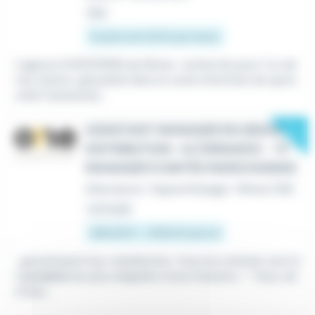
Hier
À partir de 12,31 € par heure
L'agence EUROFIRMS de Nîmes recherche pour l'un de
nos clients, spécialisé dans la vente d'articles de sport,
un(e) Caissier(e)...
New
ASSISTANT MANAGER EN GRANDE
DISTRIBUTION- ALTERNANCE - TP
MANAGER D'UNITÉS MARCHANDES
Alternance / Apprentissage
•
Nîmes (30)
Le 6 août
486,49 € - 1 801,8 € par an
...garantissant leur satisfaction. Vous les orientez vers le
s
produits
les plus adaptés à leurs besoins ; * Vous val
orisez...