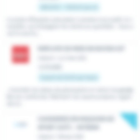
486,49 € - 1 801,8 € par an
Le poste d'Équipier polyvalent consiste à accueillir et c
onseiller, accompagner les clients au quotidien. Vous a
vez le sourire,...
EMPLOYE DE MISE EN RAYON H/F
Intérim
•
Le Crès (34)
Le 22 juillet
À partir de 12,31 € par heure
...Contrôler les dates de péremption et retirer les
produ
its
non conformes. Maintenir les rayons propres, organi
sés et...
New
CAISSIER(E) EN MAGASIN DE
SPORT (H/F) - INTÉRIM
Intérim
•
Nîmes (30)