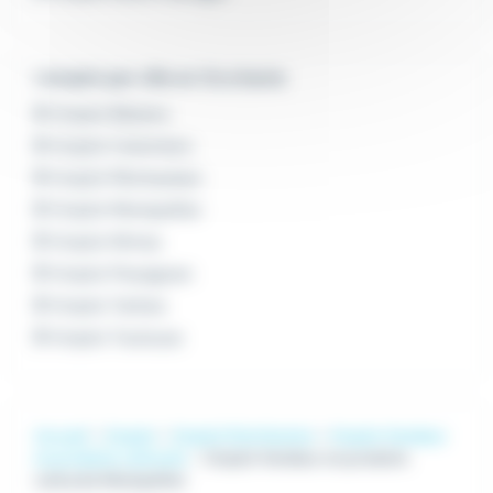
L'emploi par ville en Occitanie
Emploi Béziers
Emploi Colomiers
Emploi Montauban
Emploi Montpellier
Emploi Nîmes
Emploi Perpignan
Emploi Tarbes
Emploi Toulouse
Accueil
Emploi
Emploi Distribution
Emploi Vendeur
en produits culturels
Emploi Vendeur en produits
culturels Montpellier