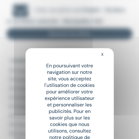
Créer une alerte mail
Emploi - Vendeur
en produits culturels - Montpellier (34)
Recevoir les offres
X
Masquer le bandeau
L'emploi par métier à Montpellier
En poursuivant votre
Emploi Agent de restauration Montpellier
navigation sur notre
site, vous acceptez
Emploi Chef de rayon Montpellier
l'utilisation de cookies
Emploi Commis de restaurant Montpellier
pour améliorer votre
Emploi Commis de salle Montpellier
expérience utilisateur
et personnaliser les
Emploi Employé de rayon Montpellier
publicités. Pour en
Emploi Employé libre service Montpellier
savoir plus sur les
cookies que nous
Emploi Employé polyvalent Montpellier
utilisons, consultez
Emploi Employé polyvalent de restauration
notre politique de