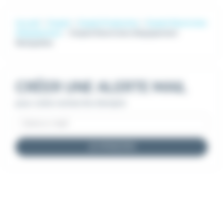
Accueil
Emploi
Emploi Production
Emploi Electricien
d'équipement
Emploi Electricien d'équipement
Montpellier
CRÉER UNE ALERTE MAIL
pour cette recherche d'emploi
JE M'INSCRIS