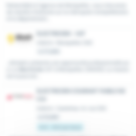
Rattaché(e) à l'agence de Montpellier, vous intervenez
de manière itinérante sur la métropole montpelliéraine
et le département...
ELECTRICIEN - H/F
Intérim
•
Montpellier (34)
Le 27 juillet
...d'emploi, présente une opportunité professionnelle po
ur un
électricien
H/F à Montpellier (34000). La mission
est à pourvoir...
ELECTRICIEN COURANT FAIBLE N3
F/H
Intérim
•
Castelnau-le-Lez (34)
Le 31 juillet
14 € - 16 € par heure