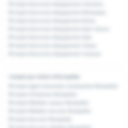
Emploi Electricien d'équipement Colomiers
Emploi Electricien d'équipement Montauban
Emploi Electricien d'équipement Nîmes
Emploi Electricien d'équipement Saint-Girons
Emploi Electricien d'équipement Sète
Emploi Electricien d'équipement Tarbes
Emploi Electricien d'équipement Toulouse
L'emploi par métier à Montpellier
Emploi Agent d'entretien climatisation Montpellier
Emploi Climaticien Montpellier
Emploi Métallier-poseur Montpellier
Emploi Métallier serrurier Montpellier
Emploi Serrurier Montpellier
Emploi Serrurier métallier Montpellier