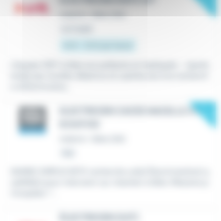
New
ELECTRICIEN N3P2 H/F
Intérim
•
Sète (34)
Le 5 août
14 € - 15 € par heure
L'équipe CRIT à Sète accueillante et impliquée - représ
entée par Aurélie, Béatrice et Laetitia est à la recherch
e d'Electriciens...
New
ELECTRICIEN CACES NACELLE A ET
B (H/F/D)
Intérim
•
Sète (34)
Hier
SAMSIC EMPLOI SETE recherche un(e) Électricien(ne) q
ualifié(e) pour intervenir sur chantier à Sète. Missions p
rincipales *...
ÉLECTRICIEN (H/F)