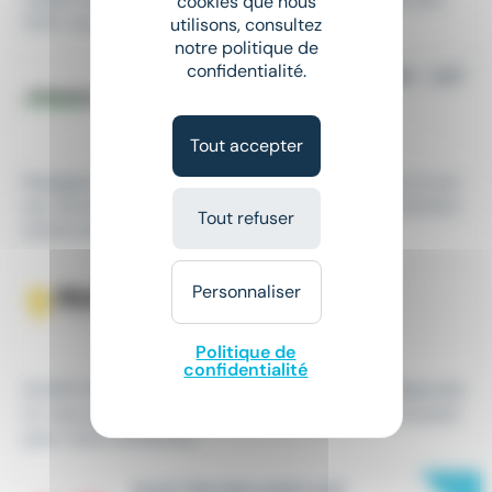
cookies que nous
(h/f), vous jouerez un...
utilisons, consultez
notre politique de
confidentialité.
TECHNICIEN DE PRODUCTION - H/F
CDI
•
Mireval (34)
Le 28 juillet
Tout accepter
Rejoignez une usine à taille humaine et devenez un act
eur clé de la production Nous recrutons un(e) Technici
Tout refuser
en(ne) de production...
ELECTROTECHNICIEN - H/F
Personnaliser
Intérim
•
Baillargues (34)
Le 28 juillet
Politique de
confidentialité
SLASH Intérim, premier réseau de recruteur indépenda
nt, vous apporte une expérience nouvelle et innovante
pour votre recherche...