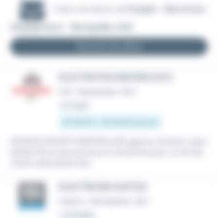
Créer une alerte mail
Emploi - Electricien
d'équipement - Montpellier (34)
Recevoir les offres
ELECTROTECHNICIEN (H/F)
CDI
•
Montpellier (34)
Le 1 août
25 000 € - 30 000 € par an
INTERACTION BTP MONTPELLIER agence d'intérim spéc
ialisée GO et second oeuvre recherche pour un de ses
clients spécialiste des...
ELECTRICIEN (H/F/D)
Intérim
•
Montpellier (34)
Le 31 juillet