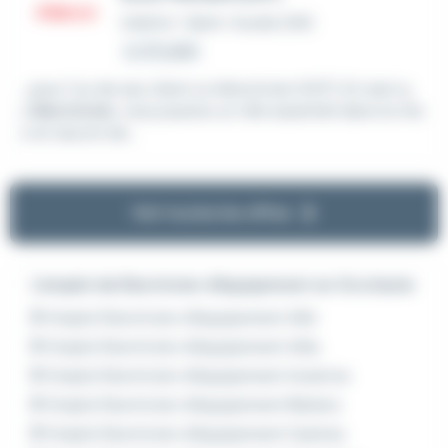
Intérim
•
Saint-Aunès (34)
Le 25 juillet
...pour l'un de ses client un électricien (H/F). En tant q
u'
électricien
, vous jouerez un rôle essentiel dans la mis
e en œuvre de...
Voir toutes les offres
L'emploi de Electricien d'équipement en Occitanie
Emploi Electricien d'équipement Albi
Emploi Electricien d'équipement Alès
Emploi Electricien d'équipement Auterive
Emploi Electricien d'équipement Béziers
Emploi Electricien d'équipement Castres