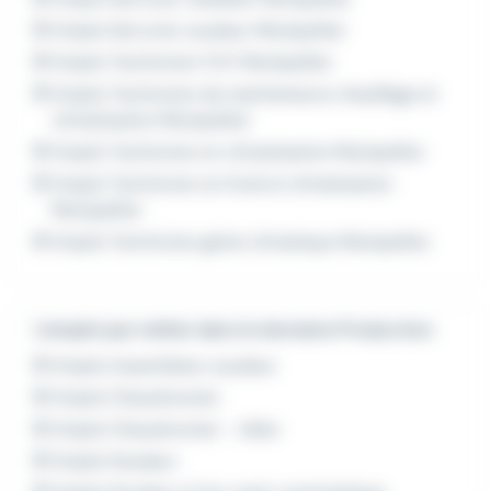
Emploi Serrurier soudeur Montpellier
Emploi Technicien CVC Montpellier
Emploi Technicien de maintenance chauffage et
climatisation Montpellier
Emploi Technicien en climatisation Montpellier
Emploi Technicien en froid et climatisation
Montpellier
Emploi Technicien génie climatique Montpellier
L'emploi par métier dans le domaine Production
Emploi Assembleur soudeur
Emploi Chaudronnier
Emploi Chaudronnier - tôlier
Emploi Soudeur