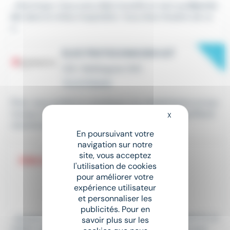
...électrique. Vous avez déjà travaillé en tant qu'
électric
ien
dans le milieu hospitalier. Vous êtes titulaire de vo
s...
New
ELECTROTECHNICIEN H/F
CDI
•
Baillargues (34)
Il y a 4 heures
Êtes-vous prêt(e) à contribuer à la réhabilitation et aux
travaux neufs sur l'arc méditerranéen en tant qu'Électr
X
Masquer le bandeau
otechnicien(ne)...
En poursuivant votre
navigation sur notre
ÉLECTRICIEN (H/F)
site, vous acceptez
Intérim
•
La Grande Motte (34)
l'utilisation de cookies
pour améliorer votre
Le 31 juillet
expérience utilisateur
et personnaliser les
1 802 € - 2 100 €
publicités. Pour en
...bateaux de plaisance et basé à LA GRANDE MOTTE (3
savoir plus sur les
4280), des
Électricien
(h/f) . "En tant que Électricien