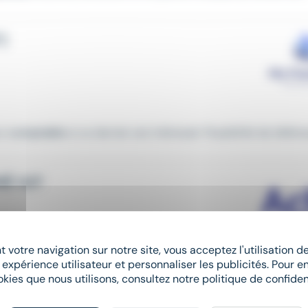
)
ur
comptable
si ce dernier est intéressé. Possibilité de télétrava
É H/F
 votre navigation sur notre site, vous acceptez l'utilisation 
rtise
comptable
structuré et en pleine croissance, reconnu p
 expérience utilisateur et personnaliser les publicités. Pour en
okies que nous utilisons, consultez notre politique de confident