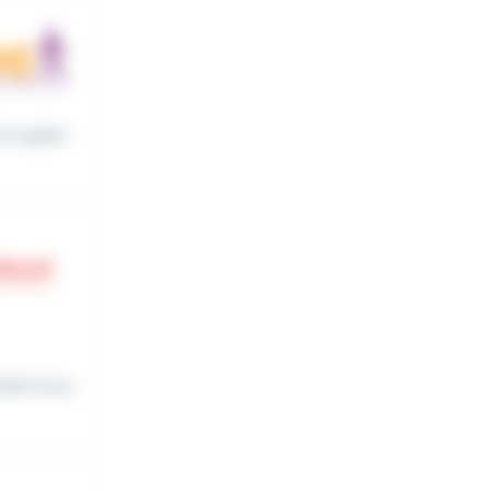
t un gran
ment en p