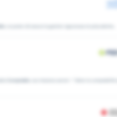
le
, ce poste clé assure la gestion rigoureuse et polyvalente...
able
Comptable
, vos missions seront : * Gérer la comptabilité