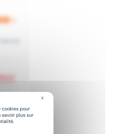
 Vous ave
X
Masquer le bandeau des cookies
de cookies pour
dans le c
 savoir plus sur
ialité.