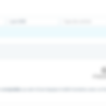
Type de contrat
n
comptable
, au sein d'une équipe à taille humaine, avec un fo