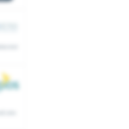
itez évol
l), ains