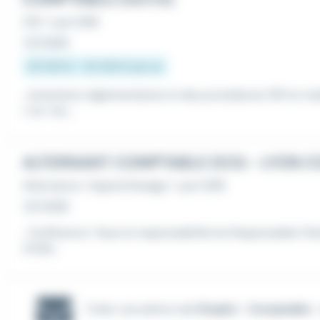
CDI
•
Lyon (69)
Le 3 août
30 592 € - 35 092 € par an
...évolutions réglementaires et des procédures CRf en m
r sur vos...
Alternance / Apprentissage
•
Lyon (69)
Le 2 août
...Confluence ! Sous la responsabilité du Responsable Cli
ntrôle...
Créer une alerte mail
Emploi - Comptable -