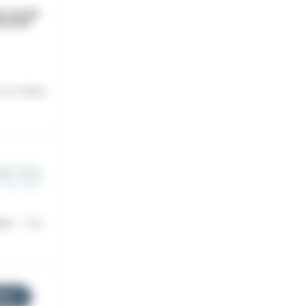
 un retou
ge : - Co
res