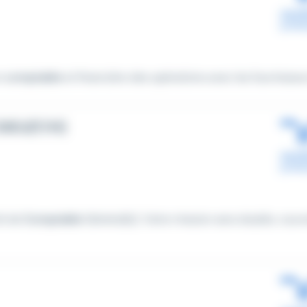
n
comptable
et financière des opérations avec les fournisseurs
DIEU(F/H)
lé de
Comptable
Général(e). Votre mission sera double, couvra