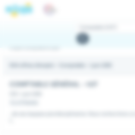
Panneau de gestion des cookies
Rechercher
des
Rechercher
offres
Emploi Comptable à Lyon
504 offres d'emploi
- Comptable - Lyon (69)
COMPTABLE GÉNÉRAL - H/F
CDI
•
Lyon (69)
Il y a 11 heures
...de ses équipes pluridisciplinaires. Nous recherchons u
t...