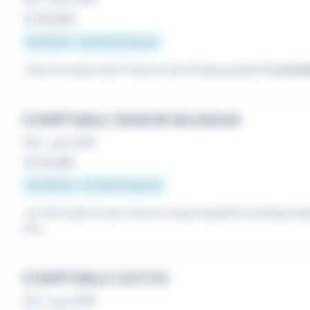
Le 28 juillet
31 000 € - 33 000 € par an
...Sous la supervision directe de la Responsable
Comptab
COMPTABLE SENIOR BILINGUE
CDI
•
Lyon (69)
Le 22 juillet
43 000 € - 47 000 € par an
...en CDI, basé à Lyon. Sous la responsabilité du Respons
nne...
COMPTABLE (H/F/X)
CDI
•
Lyon (69)