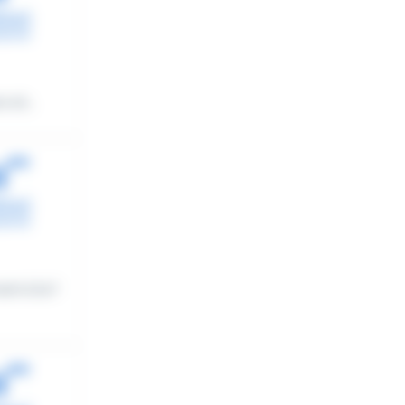
 et...
nt à la f