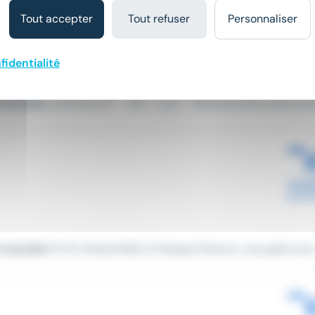
Tout accepter
Tout refuser
Personnaliser
fidentialité
mptable
confirmé H/F - CDI - Lyon - Rémunération selon profil
omptable
(F/H). Rattaché(e) à l'équipe finance, vous gérez les.