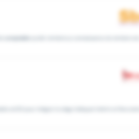
de
comptable
syndic tertiaire.La connaissance du tertiaire es
able enCDI pour intégrer le siège Adéquat Intérim et Recrute