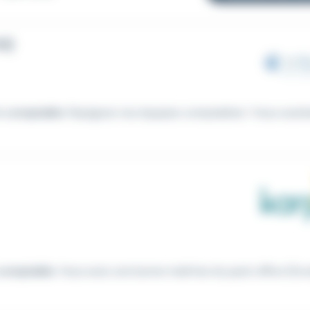
H)
e
comptable
. Rejoignez nos équipes comptables ! Vous souha
comptable
. Vous avez une bonne maîtrise du pack office (Exce