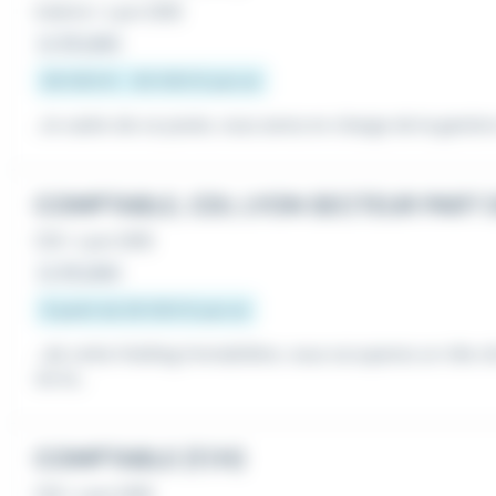
Intérim
•
Lyon (69)
Le 28 juillet
28 000 € - 30 000 € par an
...le cadre de ce poste, vous serez en charge de la gestio
COMPTABLE, CDI, LYON SECTEUR PART 
CDI
•
Lyon (69)
Le 28 juillet
À partir de 28 000 € par an
...de cette Holding Immobilière, vous occuperez un rôle c
ois la...
COMPTABLE (F/H)
CDI
•
Lyon (69)