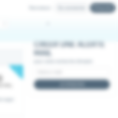
Recruteurs
Se connecter
S'inscrire
CRÉER UNE ALERTE
MAIL
pour cette recherche d'emploi
New
JE M'INSCRIS
rt espri