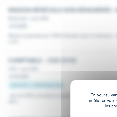
Bénévolat
•
Lyon (69)
Le 31 juillet
Mission proposée par TWOO Grandir avec le mentorat 
z une...
COMPTABLE - CDD (F/H)
CDD
•
Lyon (69)
Le 30 juillet
1 867,02 € - 2 250 € par mois
En poursuivant
...de nos 1000 recruteurs Le groupe Adéquat recrute un(
améliorer votre
adre...
les co