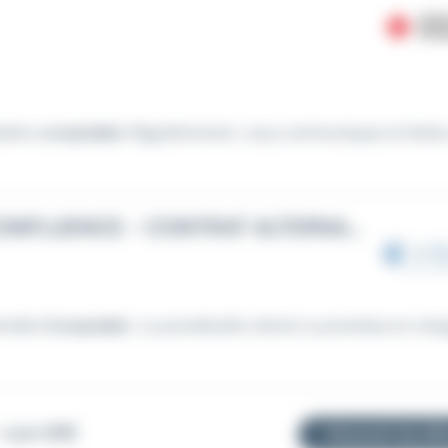
atière
comptable
. Régulièrement, vous communiquez et faites
ALTERNANT COMPTABLE DCG - LYON CONFLUENCE - CONTRAT ALTERNANCE - (F/H)
entèle
Comptable
: Le portefeuille clients tu prendras en char
 Lyon (69)
Recevoir les off