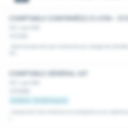
COMPTABLE CONFIRMÉ(E) À LYON - (F/
CDI
•
Lyon (69)
Le 2 août
...Notre bureau de Lyon recherche son chargé de clientèl
uer...
COMPTABLE GÉNÉRAL H/F
CDI
•
Lyon (69)
Le 31 juillet
33 000 € - 40 000 € par an
...réussie de 5 ans minimum en entreprise ou en cabinet
i...