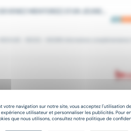
MISSION BÉNÉVOLE NON RÉMUNÉRÉE : DEVENEZ MENTOR(E) D'UN JEUNE SALARIÉ DANS LES PREMIÈRES ÉTAPES DE SA VIE PROFESSIONNELLE !
- MOOVJEE - REZOO - WOORK Informations complémentaires
 votre navigation sur notre site, vous acceptez l'utilisation 
e)
Comptable
Général H/F dans le cadre d'un CDD de 3 mois 
 expérience utilisateur et personnaliser les publicités. Pour en
okies que nous utilisons, consultez notre politique de confident