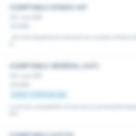
COMPTABLE SYNDIC H/F
CDI
•
Lyon (69)
Le 3 août
...de 3 ans d'expérience minimum sur un poste similaire 
d...
COMPTABLE GÉNÉRAL (H/F)
CDI
•
Lyon (69)
Le 3 août
2 251 € - 2 750 € par mois
Le service comptabilité recrute son ou sa futur(e)Compt
lein...
COMPTABLE (H/F/X)