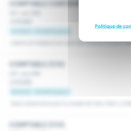
COMPTABLE CONFIRMÉ (H/F)
CDI
•
Lyon (69)
Le 28 juillet
Politique de con
40 000 € - 50 000 € par an
...Intérim et Freelance sur notre site internet ! En bref :
Co
COMPTABLE (F/H)
CDI
•
Lyon (69)
Le 28 juillet
38 000 € - 46 000 € par an
...Nous recherchons pour le compte de notre client, un
C
COMPTABLE (F/H)