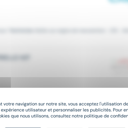
ous !
Technicien
Atelier sur engins de manutention - CDI - Aé
IELLE H/F
ntenance
de lignes industrielles Maîtrise : électrotechnique,...
 votre navigation sur notre site, vous acceptez l'utilisation 
 expérience utilisateur et personnaliser les publicités. Pour en
okies que nous utilisons, consultez notre politique de confident