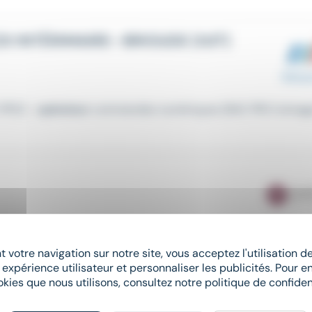
I INTÉRIMAIRE- BRIOUDE (H/F)
 PRO) -
opérateur
commandes numériques (BAC PRO Usinage
 votre navigation sur notre site, vous acceptez l'utilisation 
 expérience utilisateur et personnaliser les publicités. Pour en
 à
commande numérique
(tournage, fraisage, découpe, etc.) -
okies que nous utilisons, consultez notre politique de confident