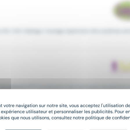
e St2 / St3 / Sablage / meulage Application des systèmes ant
t que
peintre
BTP•Connaissance des techniques de peinture et 
 votre navigation sur notre site, vous acceptez l'utilisation 
 expérience utilisateur et personnaliser les publicités. Pour en
okies que nous utilisons, consultez notre politique de confident