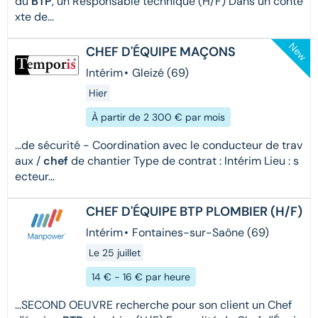
du
BTP
, un Responsable technique (H/F) Dans un conte
xte de...
New
CHEF D'ÉQUIPE MAÇONS
Intérim
•
Gleizé (69)
Hier
À partir de 2 300 € par mois
...de sécurité - Coordination avec le conducteur de trav
aux /
chef
de chantier Type de contrat : Intérim Lieu : s
ecteur...
CHEF D'ÉQUIPE BTP PLOMBIER (H/F)
Intérim
•
Fontaines-sur-Saône (69)
Le 25 juillet
14 € - 16 € par heure
...SECOND OEUVRE recherche pour son client un Chef