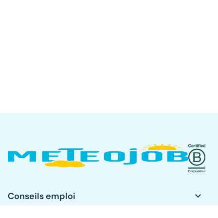
keyboard_arrow_down
Conseils emploi