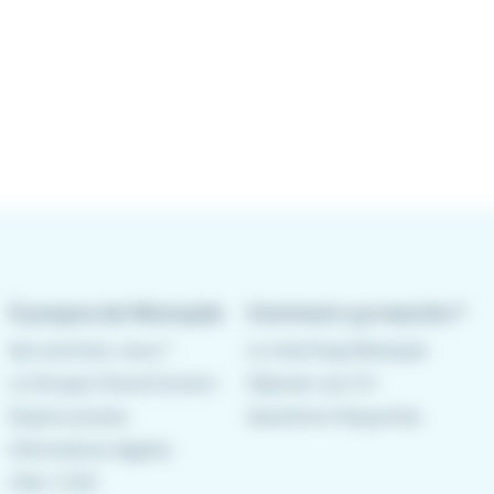
À propos de Meteojob
Comment ça marche ?
Qui sommes-nous ?
Le matching Meteojob
Le Groupe CleverConnect
Déposer son CV
Espace presse
Questions fréquentes
Informations légales
CGU
/
CGV