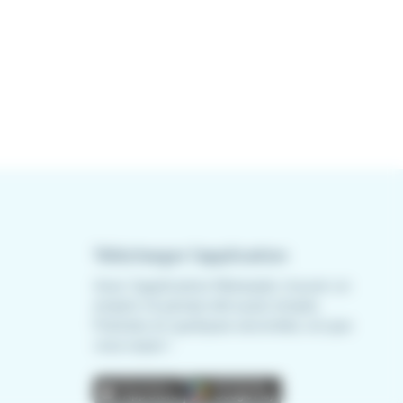
Télécharger l'application
Avec l'application Meteojob, trouver un
emploi n'a jamais été aussi simple.
Postulez en quelques secondes, où que
vous soyez !
App
Play