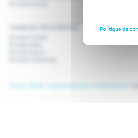
Emploi Serveur
L'emploi par ville en Grand Est
Politique de con
Emploi Colmar
Emploi Metz
Emploi Nancy
Emploi Strasbourg
Accueil
Emploi
Emploi Restauration
Emploi Pizzaïolo
Em