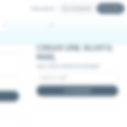
Recruteurs
Se connecter
S'inscrire
CRÉER UNE ALERTE
MAIL
pour cette recherche d'emploi
JE M'INSCRIS