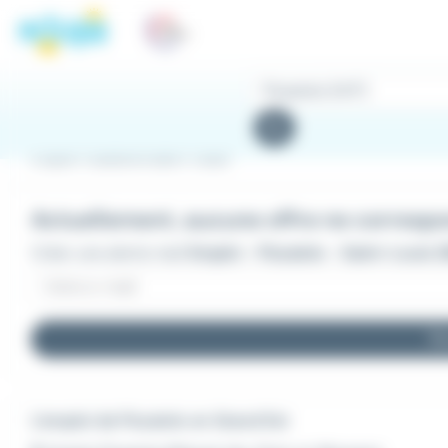
Panneau de gestion des cookies
Rechercher
des
Rechercher
offres
Emploi Pizzaïolo à Saint-Louis
Actuellement, aucune offre ne correspon
Créer une alerte mail
Emploi - Pizzaïolo - Saint-Louis (
Re
L'emploi de Pizzaïolo en Grand Est