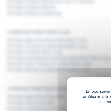
Emploi Pizzaïolo Blénod-lès-Pont-à-Mousson
Emploi Pizzaïolo Obernai
Emploi Pizzaïolo Strasbourg
L'emploi par métier à Saint-Louis
Emploi Agent de restauration Saint-Louis
Emploi Commis de restaurant Saint-Louis
Emploi Cuisinier Saint-Louis
Emploi Employé polyvalent de restauration Saint-Loui
Emploi Hôte / hôtesse de caisse Saint-Louis
Emploi Serveur en restauration Saint-Louis
L'emploi par métier dans le domaine Restauration
En poursuivant
améliorer votre
Emploi Agent de restauration
les co
Emploi Commis de salle
Emploi Employé polyvalent de restauration