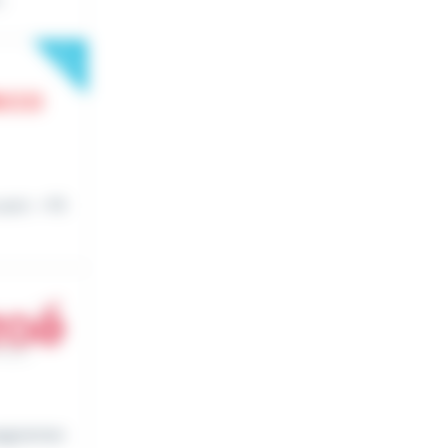
New
nt : • Pil
mpagnemen