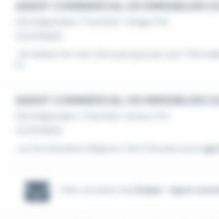
AGENT COMMERCIAL EN IMMOBILIER (H
CDI
,
Indépendant / Franchisé
•
Orange (74)
Il y a 11 heures
...de réaliser leur rêve. Alors pourquoi pas vous ? Être
com
ts...
AGENT COMMERCIAL EN IMMOBILIER (H
CDI
,
Indépendant / Franchisé
•
Annecy (74)
Il y a 11 heures
...sur les Honoraires d'Agence. C’est 2 fois plus qu’un
age
Créer une alerte mail
Emploi - Agent comme