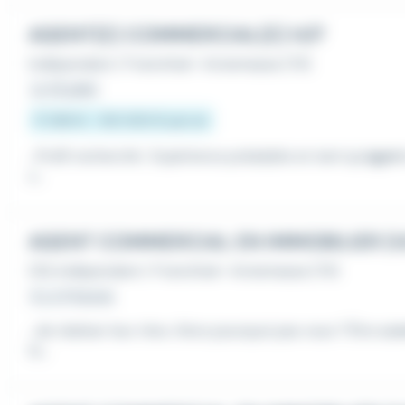
AGENT(E) COMMERCIAL(E) H/F
Indépendant / Franchisé
•
Annemasse (74)
Le 23 juillet
17 298 € - 150 000 € par an
...Profil recherché : Expérience préalable en tant qu'
agen
x...
AGENT COMMERCIAL EN IMMOBILIER (H
CDI
,
Indépendant / Franchisé
•
Annemasse (74)
Il y a 11 heures
...de réaliser leur rêve. Alors pourquoi pas vous ? Être
com
ts...