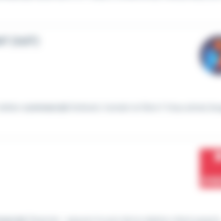
T (H/F)
métier
commercial
itinérant, humain et libre !! Vous aimez bo
ercial
, financier -assurer le suivi de la relation client jusqu'à..