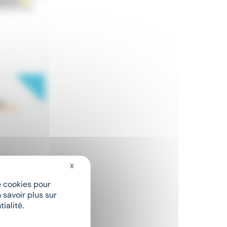
New
r...
X
Masquer le bandeau des cookies
de cookies pour
New
 savoir plus sur
ialité.