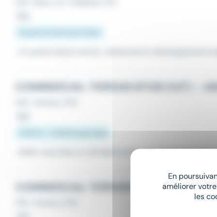
CDI
•
Bons-en-Chablais (74)
Hier
À partir de 16 € par heure
...Un poste alliant terrain, relationnel et développement
c
COMMERCIAL TERRAIN BTOB (H/F) – A
CDI
•
Annecy (74)
Hier
1 824 € - 4 630 € par mois
...BtoB, vous êtes un véritable acteur du développement
En poursuivant
COMMERCIAL TERRAIN BTOC (H/F) - A
améliorer votre
les co
CDI
•
Annecy (74)
Hier