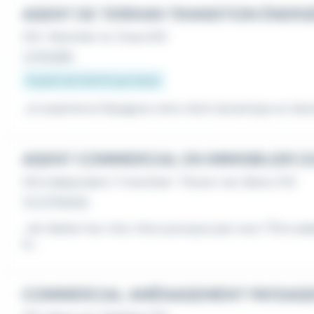
AGENT DE TERRAIN TRANSITION ÉNERG
CDI
•
Montréal-la-Cluse (01)
Le 18 juillet
À partir de 12,02 € par heure
...et expérience Rejoignez notre client dynamique en de
AGENT COMMERCIAL EN IMMOBILIER (H
CDI
,
Indépendant / Franchisé
•
Thonon-les-Bains (74)
Il y a 11 heures
...de réaliser leur rêve. Alors pourquoi pas vous ? Être
com
ts...
COMMERCIAL AMÉNAGEMENT PAYSAG