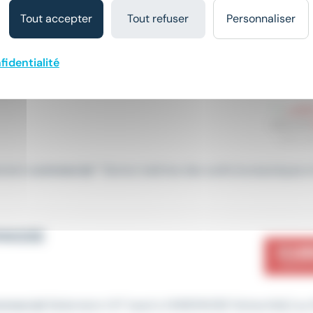
Tout accepter
Tout refuser
Personnaliser
laire, rejoignez Circet Distribution ! Vos missions : * Prospecti
fidentialité
pement
commercial
* Bonne maîtrise des outils bureautiques 
EMASSE
mercial
Sédentaire H/F basé à ANNEMASSE Rattaché(e) au