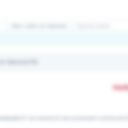
Type de contrat
-en-Genevois (74)
mercial
H/F Vos missions En tant qu'assistant commercial (H/