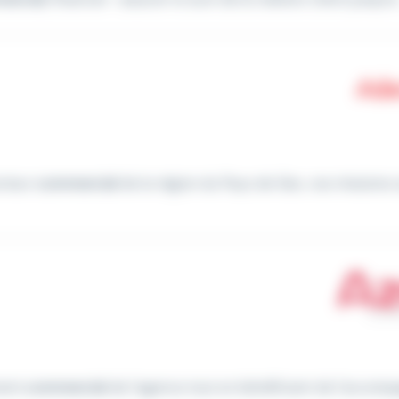
ecteur
commercial
de la région du Pays de Gex, vos missions so
ment
commercial
de l'agence tout en bénéficiant de l'acco