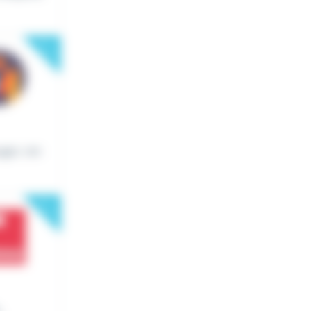
New
uger, ren
New
.