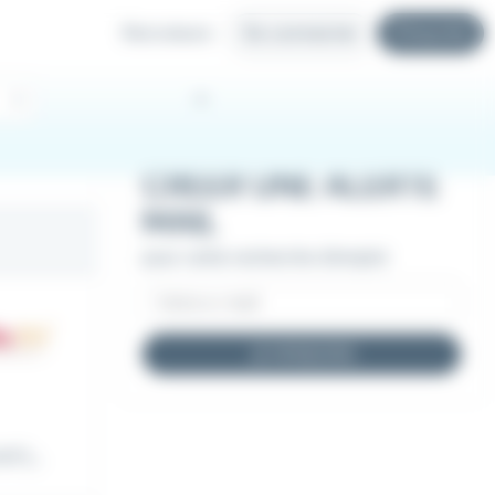
Recruteurs
Se connecter
S'inscrire
CRÉER UNE ALERTE
MAIL
pour cette recherche d'emploi
JE M'INSCRIS
F),...