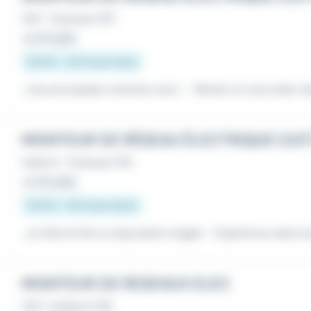
CDI
•
Toulouse (31)
Le 20 juillet
12,31 € - 20 € par heure
...Vos principales missions sont : - Monter et raccorder 
MONTEUR DE RÉSEAU ÉLECTRIQUE (H/F)
Intérim
•
Toulouse (31)
Le 20 juillet
12,31 € - 20 € par heure
...en électricité ou équivalent exigée - Expérience dans l
MONTEUR DE RESEAUX ELEC
CDI
•
Cadours (31)