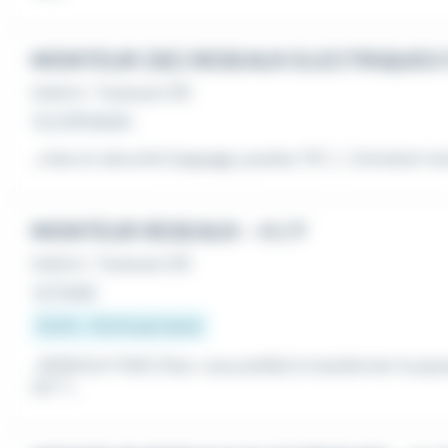
MONTEUR (SE) RESEAUX ELECTRIQUES 
Intérim
•
Toulouse (31)
Il y a 18 heures
...mise en sécurité (nappage, poulies TST...) . Entretenir le
MONTEUR RESEAUX - H / F
Intérim
•
Toulouse (31)
Le 3 août
12,3 € - 15,5 € par heure
...RESEAUX FIXES. Êtes-vous prêt(e) à transformer le pa
H/F ?...