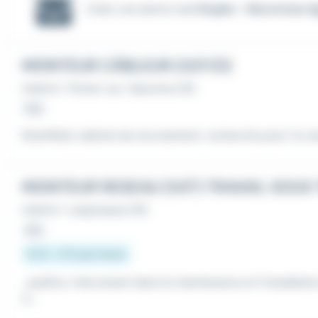
Créer une alerte mail
Emploi - Electricien 
MONTEUR CÂBLEUR (H/F/D)
Intérim
•
Portet-sur-Garonne (31)
Hier
Brainfield, cabinet de recrutement, recherche pour l'un de
MONTEUR RESEAU (H/F) TRAVAIL SOUS
Intérim
•
Lespinasse (31)
Hier
14 € - 17 € par heure
...publics, intervenant dans la maintenance et l'installati
e,...