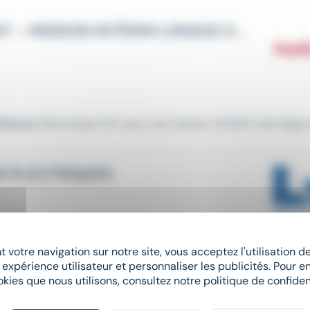
MONTEUR DE RÉSEAUX ÉLECTRIQUES H/F – MISSION INTÉRIM LONGUE DURÉE
Réseaux
Électriques H/F pour une mission d'intérim de longue 
X ÉLECTRIQUES
ravaux
réseaux
électriques. Véritable chef d'orchestre des opé
 votre navigation sur notre site, vous acceptez l'utilisation 
 expérience utilisateur et personnaliser les publicités. Pour en
okies que nous utilisons, consultez notre politique de confident
TECHNICIEN / TECHNICIENNE EN DIAGNOSTIC ET RÉPARATION AUTOMOBILE