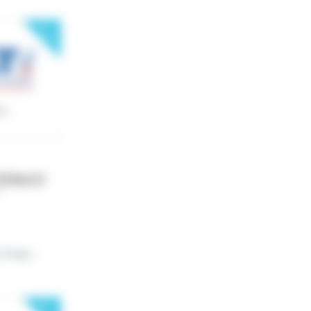
New
...
 Fixes -
New