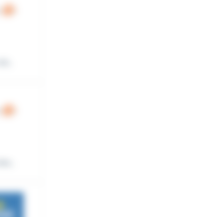
e...
s...