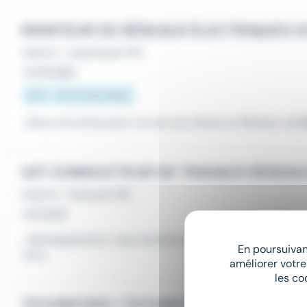
Intérim
•
Lespinasse (31)
Le 30 juillet
13 € - 14,5 € par heure
...Nous recrutons pour l'un de nos clients un Monteur de
H/F CONDUCTEUR DE TRAVAUX RÉSEAU
Intérim
•
Toulouse (31)
Le 6 août
...développement, nous recherchons un conducteur de t
En poursuivant
vous...
améliorer votre
les co