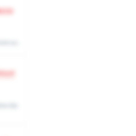
tet sur...
ères Gaz