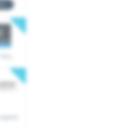
res
New
Vous...
New
 expertis