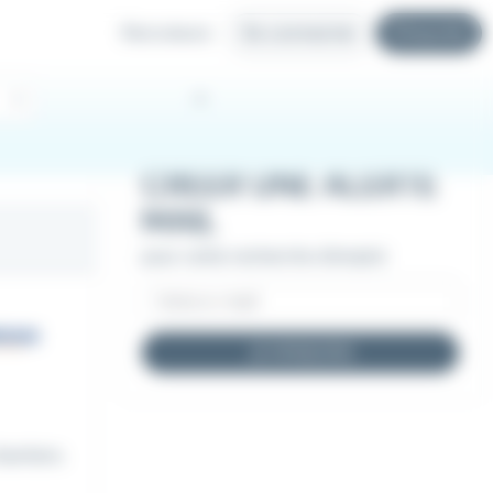
Recruteurs
Se connecter
S'inscrire
CRÉER UNE ALERTE
MAIL
pour cette recherche d'emploi
JE M'INSCRIS
hantiers.