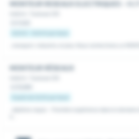
MONTEUR RESEAUX ELECTRIQUES - H / 
Intérim
•
Toulouse (31)
Le 4 août
12,02 € - 14,55 € par heure
...transport, industrie, et plus. Nous recherchons un MO
MONTEUR RÉSEAUX
Intérim
•
Toulouse (31)
Le 31 juillet
À partir de 12,31 € par heure
...diplôme requis - Première expérience dans le domain
e...