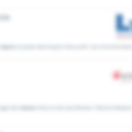
F/H
s
lignes
et postes électriques Votre profil : Issu d'une formation
ysage des
réseaux
fixes en tant que Monteur Telecom Réseaux