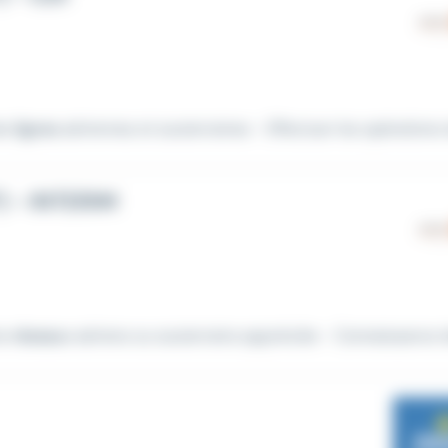
des
lignes
aériennes et souterraines - Effectuer les opérations d
 - INTERIM
es
réseaux
aériens ou souterrains appréciée - Connaissance de