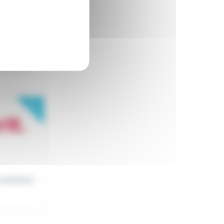
 Nous re
New
 maintena