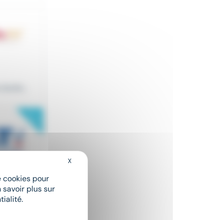
durée...
New
X
Masquer le bandeau des cookies
rations,
de cookies pour
 savoir plus sur
ialité.
New