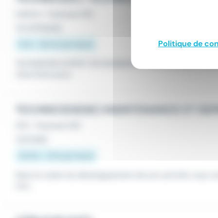
Intérim
•
Toulouse (31)
Il y a 9 heures
Politique de con
15 € - 16,5 € par heure
TECHNICIEN EXPERT EN DIAGNOSTIC AUTOMOBILE TEMPORIS
cherchons pour...
TECHNICIEN(NE) MAINTENANCE ET DE
CDI
•
Toulouse (31)
Le 6 août
12,31 € - 15 € par heure
Dans le cadre du développement de son activité, nous re
nce...