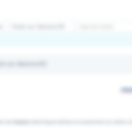
Type de contrat
rtet-sur-Garonne (31)
tion de
réseaux
électriques aériens et souterrains sur divers c