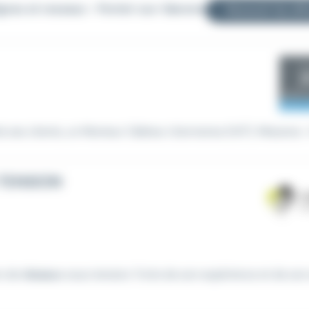
lignes et reseaux - Portet-sur-Garonne (31)
Recevoir les off
 ses clients, un Monteur Câbleur d'armoires (H/F). Missions : 
 TENSION
on de
réseaux
sous tension. Forte de son expérience et de son