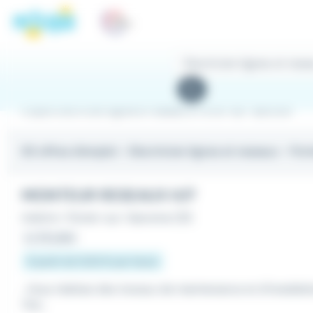
Panneau de gestion des cookies
Rechercher
des
Rechercher
offres
Emploi Electricien lignes et reseaux à Portet-sur-Garonne
83 offres d'emploi
- Electricien lignes et reseaux - Po
MONTEUR RESEAUX H/F
Intérim
•
Portet-sur-Garonne (31)
Le 29 juillet
À partir de 12,92 € par heure
...Vous réalisez des travaux de maintenance et d'installa
Vos...