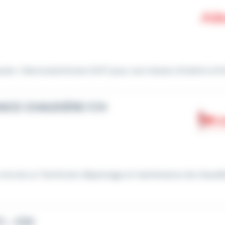
tier / électrotechnicien (H/F) pour une mission d'intérim à Por
NCE CHAUDIÈRE F/H
e recrute un Technicien dépannage et maintenance de chaudi
 - CDI