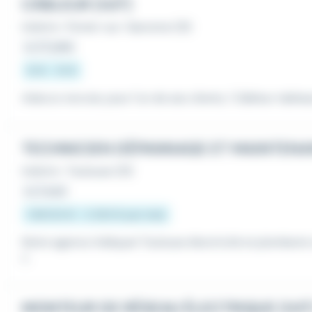
CÂBLEUR (H/F)
Intérim
•
Portet-sur-Garonne (31)
Le 27 juillet
12 € - 15 €
Adecco recrute, pour l'un de ses clients, 1 Câbleur tableau
TECHNICIEN DÉPANNAGE ET MAINTENA
Intérim
•
Toulouse (31)
Le 3 août
1 867,02 € - 2 250 € par mois
Notre agence Adéquat Toulouse électricité et plomberi
/...
MONTEUR DE RÉSEAU ÉLECTRIQUE (H/F)