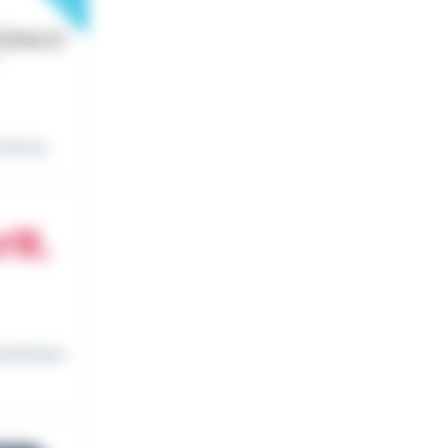
de la...
aintenanc