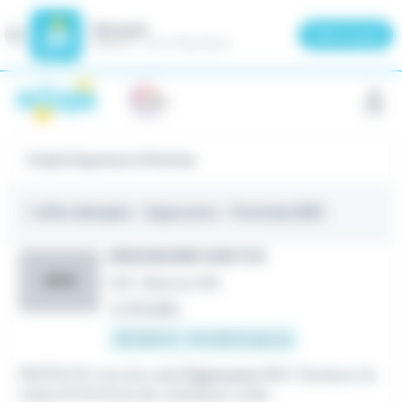
Meteojob
Fermer
×
Télécharger
GRATUIT - Sur le Play Store
Panneau de gestion des cookies
Emploi Ergonome à Pontoise
1 offre d'emploi
- Ergonome - Pontoise (95)
ERGONOME IHM F/H
AOG
CDI
•
Bièvres (91)
Le 20 juillet
38 000 € - 44 000 € par an
PROTECTIC recrute un(e)
Ergonome
IHM / Facteurs Hu
mains (F/H) Envie de contribuer à des...