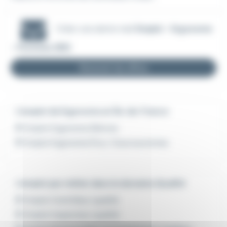
Créer une alerte mail
Emploi - Ergonome
- Pontoise (95)
Recevoir les offres
L'emploi de Ergonome en Île-de-France
Emploi Ergonome Bièvres
Emploi Ergonome Évry-Courcouronnes
L'emploi par métier dans le domaine Qualité
Emploi Contrôleur qualité
Emploi Inspecteur qualité