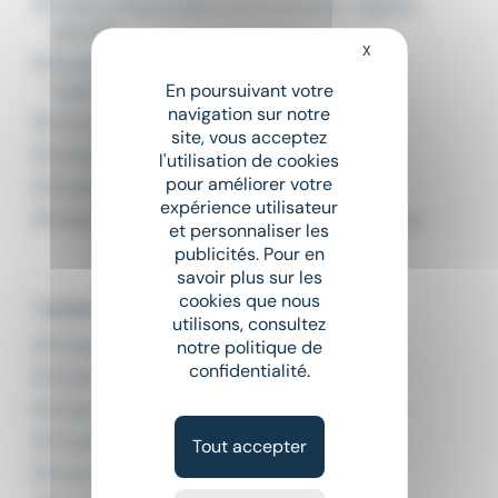
Emploi Responsable environnement, hygiène,
sécurité
X
Masquer le bandeau
Emploi Responsable
En poursuivant votre
hygiène/sécurité/environnement
navigation sur notre
Emploi Technicien contrôle
site, vous acceptez
Emploi Technicien contrôle qualité
l'utilisation de cookies
pour améliorer votre
Emploi Technicien qualité
expérience utilisateur
Emploi Technicien qualité contrôle et mesure
et personnaliser les
publicités. Pour en
savoir plus sur les
cookies que nous
L'emploi par ville en Île-de-France
utilisons, consultez
Emploi Boulogne-Billancourt
notre politique de
confidentialité.
Emploi Courbevoie
Emploi Évry-Courcouronnes
Emploi Nanterre
Tout accepter
Emploi Paris