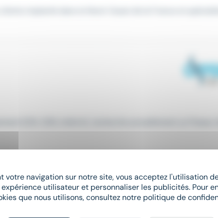
 clients implanté dans le Nord-Ouest de la France et spéciali
ment (CDI, CDD, intérim), recherche actuellement un Poseur
POÊLES (H/F)
 votre navigation sur notre site, vous acceptez l'utilisation 
 expérience utilisateur et personnaliser les publicités. Pour en
okies que nous utilisons, consultez notre politique de confident