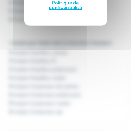
Emploi Conducteur routier Lyon
Politique de
confidentialité
Emploi Conducteur spl Lyon
Emploi Livreur Lyon
L'emploi par métier dans le domaine Transport
Emploi Chauffeur camion
Emploi Chauffeur PL
Emploi Chauffeur poids lourd
Emploi Chauffeur routier
Emploi Conducteur de camion
Emploi Conducteur poids lourd
Emploi Conducteur routier
Emploi Conducteur spl