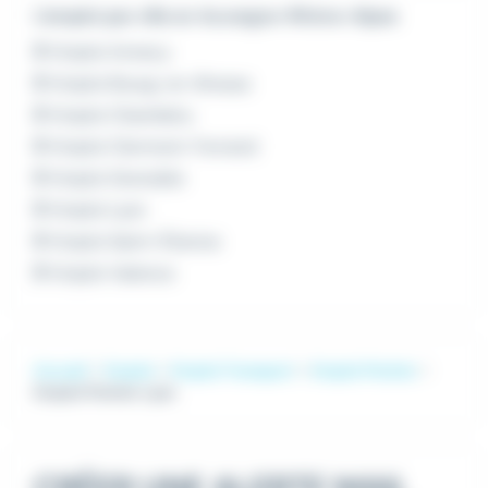
L'emploi par ville en Auvergne-Rhône-Alpes
Emploi Annecy
Emploi Bourg-en-Bresse
Emploi Chambéry
Emploi Clermont-Ferrand
Emploi Grenoble
Emploi Lyon
Emploi Saint-Étienne
Emploi Valence
Accueil
Emploi
Emploi Transport
Emploi Pontier
Emploi Pontier Lyon