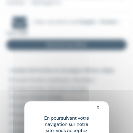
uivantes : - décharger et...
Créer une alerte mail
Emploi - Pontier -
Lyon (69)
Recevoir les offres
L'emploi de Pontier en Auvergne-Rhône-Alpes
Emploi Pontier Andrézieux-Bouthéon
Emploi Pontier Clermont-Ferrand
Emploi Pontier Corbas
Emploi Pontier Passy
X
Masquer le bandeau
Emploi Pontier Portes-lès-Valence
En poursuivant votre
Emploi Pontier Saint-Égrève
navigation sur notre
site, vous acceptez
Emploi Pontier Saint-Étienne