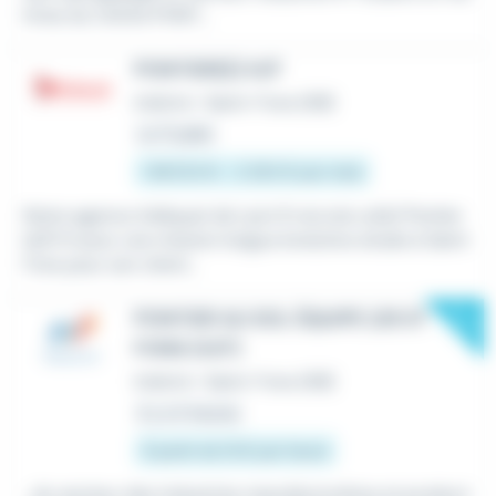
îtrise du CACES PONT...
PONTIER(E) H/F
Intérim
•
Saint-Fons (69)
Le 17 juillet
1 867,02 € - 2 250 € par mois
Notre agence Adéquat de Lyon 8 recrute un(e) Pontier
(e)F/H pour une mission longue évolutive située à Saint
Fons pour son client...
New
PONTIER AU SOL ÉQUIPE 2/8 ST
FONS (H/F)
Intérim
•
Saint-Fons (69)
Il y a 5 heures
À partir de 13 € par heure
...du secteur des Industries manufacturières et product