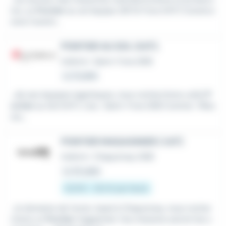
ion, un
Pontier
au sol équipe 2/8 St Fons (H/F) Construi
sons l'avenir...
PONTIER AU SOL (H/F).
Intérim
•
Saint-Fons (69)
Le 21 juillet
...de ses équipes logistiques, nous recherchons un(e)
P
ontier
au Sol (H/F). Lieu : Saint-Fons (69) Contrat : Miss
ion...
PONTIER MAGASINIER ( H/F)
Intérim
•
Chaponnay (69)
Le 25 juillet
12,31 € - 13,5 € par heure
...le domaine de l'acier, basé à Chaponnay, nous recher
chons un
Pontier
magasinier Vos missions seront les s