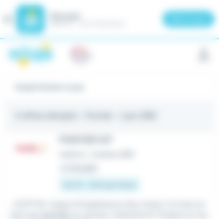
Meteojob
Fermer
×
Télécharger
GRATUIT - Sur le Play Store
Panneau de gestion des cookies
Emploi Pontier à Lyon
5 offres d'emploi
- Pontier - Lyon (69)
PONTIER H/F
Intérim
•
Corbas (69)
Le 29 juillet
12,5 € - 13 € par heure
...ICCP Pré-requis ➕ Expérience d'au moins 1 à 3 ans en
tant que
pontier
en secteur industriel ➕ Titulaire et ma