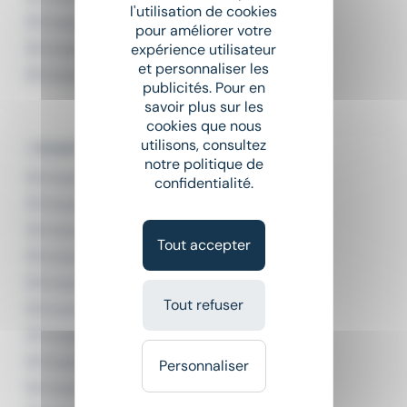
l'utilisation de cookies
Emploi Pontier Saint-Fons
pour améliorer votre
Emploi Pontier Villette-d'Anthon
expérience utilisateur
et personnaliser les
Emploi Pontier Volvic
publicités. Pour en
savoir plus sur les
cookies que nous
utilisons, consultez
L'emploi par métier à Lyon
notre politique de
Emploi Chauffeur / Livreur Lyon
confidentialité.
Emploi Chauffeur camion Lyon
Emploi Chauffeur PL Lyon
Tout accepter
Emploi Chauffeur poids lourd Lyon
Emploi Chauffeur routier Lyon
Tout refuser
Emploi Chauffeur super poids lourds Lyon
Emploi Conducteur de camion Lyon
Emploi Conducteur livreur Lyon
Personnaliser
Emploi Conducteur poids lourd Lyon