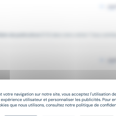
iaire de puériculture
(F/H) dans notre crèche ? Vous contribu
ire de puériculture
en crèche ? Rejoignez notre équipe dyna
 votre navigation sur notre site, vous acceptez l'utilisation 
 expérience utilisateur et personnaliser les publicités. Pour en
okies que nous utilisons, consultez notre politique de confident