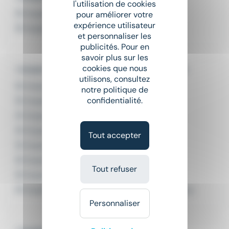
l'utilisation de cookies
Emploi Ergonome Bièvres
pour améliorer votre
expérience utilisateur
Emploi Ergonome Évry-Courcouronnes
et personnaliser les
publicités. Pour en
savoir plus sur les
cookies que nous
L'emploi par métier dans le domaine Qualité
utilisons, consultez
Emploi Contrôleur de fabrication
notre politique de
confidentialité.
Emploi Contrôleur dimensionnel
Emploi Contrôleur qualité
Emploi Inspecteur qualité
Tout accepter
Emploi Technicien contrôle
Emploi Technicien contrôle qualité
Tout refuser
Emploi Technicien qualité
Emploi Technicien qualité contrôle et mesure
Personnaliser