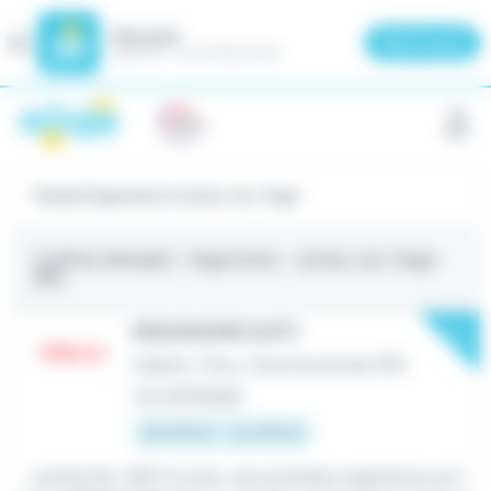
Meteojob
Fermer
×
Télécharger
GRATUIT - Sur le Play Store
Panneau de gestion des cookies
Emploi Ergonome à Juvisy-sur-Orge
4 offres d'emploi
- Ergonome - Juvisy-sur-Orge
(91)
New
ERGONOME (H/F)
Intérim
•
Évry-Courcouronnes (91)
Il y a 15 heures
38 000 € - 42 000 €
...recherché : BAC+5 avec une première expérience en t