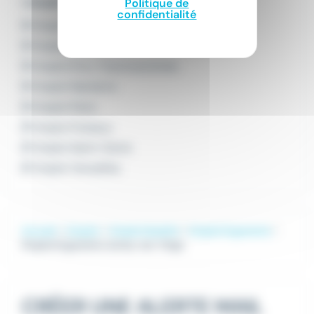
L'emploi par ville en Île-de-France
Politique de
confidentialité
Emploi Boulogne-Billancourt
Emploi Courbevoie
Emploi Évry-Courcouronnes
Emploi Nanterre
Emploi Paris
Emploi Puteaux
Emploi Saint-Denis
Emploi Versailles
Accueil
Emploi
Emploi Qualité
Emploi Ergonome
Emploi Ergonome Juvisy-sur-Orge
CRÉER UNE ALERTE MAIL