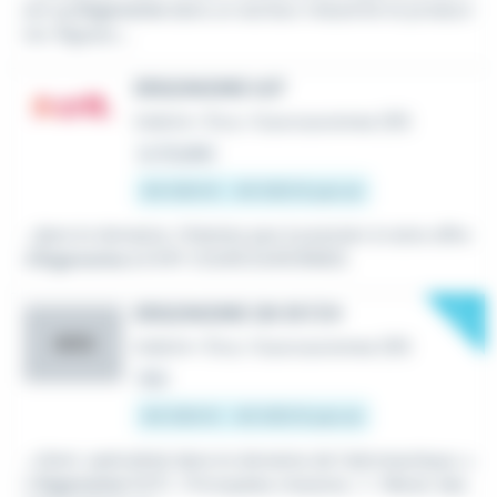
ant qu'
Ergonome
dans un secteur industriel et product
ion. Rigueur,...
ERGONOME H/F
Intérim
•
Évry-Courcouronnes (91)
Le 31 juillet
40 000 € - 45 000 € par an
...dans le domaine, n'hésitez pas à postuler à notre offre
d'
Ergonome
à EVRY COURCOURONNES.
New
ERGONOME OK 91 F/H
AOG
Intérim
•
Évry-Courcouronnes (91)
Hier
40 000 € - 45 000 € par an
...client, spécialisé dans le domaine de l'aéronautique, u
n
Ergonome
(H/F) . Principales missions : 1- Mener des