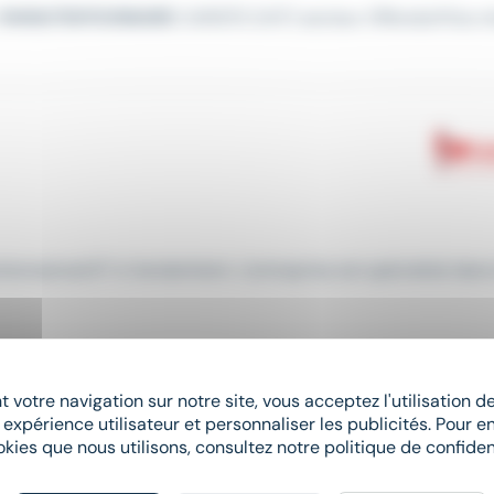
1
MANUTENTIONNAIRE
CARISTE (H/F) secteur OffendorfVos m
onnairesH/F à Vendenheim. L'entreprise est spécialisé dans 
LS
 votre navigation sur notre site, vous acceptez l'utilisation 
 expérience utilisateur et personnaliser les publicités. Pour en
okies que nous utilisons, consultez notre politique de confident