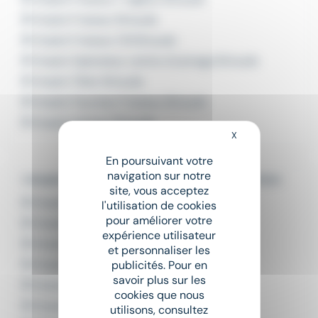
Emploi Fraiseur Brioude
Emploi Fraiseur CN Brioude
Emploi Opérateur centre d'usinage Brioude
Emploi Tôlier Brioude
Emploi Tourneur Fraiseur Brioude
Emploi Usineur Brioude
X
Masquer le bandeau
En poursuivant votre
navigation sur notre
L'emploi par métier dans le domaine Production
site, vous acceptez
Emploi Assembleur soudeur
l'utilisation de cookies
pour améliorer votre
Emploi Chaudronnier
expérience utilisateur
Emploi Chaudronnier - tôlier
et personnaliser les
Emploi Soudeur
publicités. Pour en
savoir plus sur les
Emploi Soudeur à l'arc semi-automatique
cookies que nous
Emploi Soudeur MAG metal active gas
utilisons, consultez