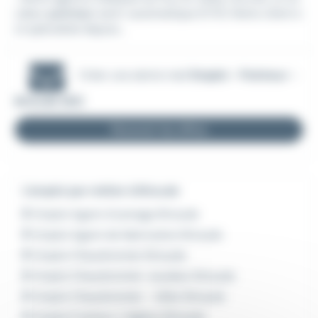
udeur
pointeur
semi-automatique (F/H). Notre client e
st spécialisé depuis...
Créer une alerte mail
Emploi - Pointeur -
Brioude (43)
Recevoir les offres
L'emploi par métier à Brioude
Emploi Agent d'usinage Brioude
Emploi Agent de fabrication Brioude
Emploi Chaudronnier Brioude
Emploi Chaudronnier-soudeur Brioude
Emploi Chaudronnier - tôlier Brioude
Emploi Fraiseur / régleur Brioude