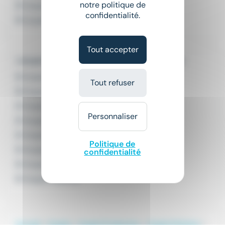
notre politique de
Emploi Soudeur polyvalent
confidentialité.
Emploi Tôlier
Tout accepter
L'emploi par ville en Auvergne-Rhône-Alpes
Emploi Annecy
Tout refuser
Emploi Bourg-en-Bresse
Emploi Chambéry
Personnaliser
Emploi Clermont-Ferrand
Emploi Grenoble
Politique de
Emploi Lyon
confidentialité
Emploi Saint-Étienne
Emploi Valence
Accueil
Emploi
Emploi Production
Emploi Pointeur