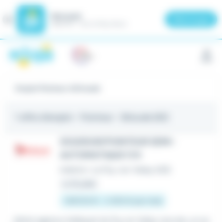
Meteojob
Fermer
×
Télécharger
GRATUIT - Sur le Play Store
Panneau de gestion des cookies
Emploi Pointeur à Brioude
1 offre d'emploi
- Pointeur - Brioude (43)
SOUDEUR/POINTEUR SEMI-
AUTOMATIQUE F/H
Intérim
•
Le Puy-en-Velay (43)
Le 18 juillet
1 867,02 € - 2 250 € par mois
...Notre agence Adéquat du Puy en Velay recrute, un so