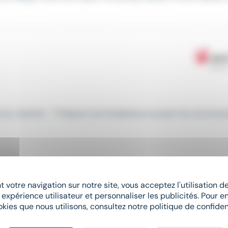
du chantier : * Préparer les fondations et poser les structure
 votre navigation sur notre site, vous acceptez l'utilisation 
 expérience utilisateur et personnaliser les publicités. Pour en
okies que nous utilisons, consultez notre politique de confident