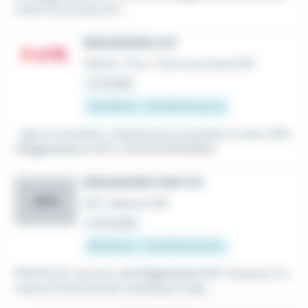
unités de production...
ERGONOME H/F
Intérim
•
Évry-Courcouronnes (91)
Le 31 juillet
40 000 € - 45 000 € par an
...dans le domaine, n'hésitez pas à postuler à notre offre
d'
Ergonome
à EVRY COURCOURONNES.
ERGONOME IHM F/H
AOG
CDI
•
Bièvres (91)
Le 20 juillet
38 000 € - 44 000 € par an
PROTECTIC recrute un(e)
Ergonome
IHM / Facteurs Hu
mains (F/H) Envie de contribuer à des...