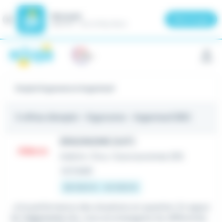
Meteojob
Fermer
×
Télécharger
GRATUIT - Sur le Play Store
Panneau de gestion des cookies
Emploi Ergonome à Argenteuil
3 offres d'emploi
- Ergonome - Argenteuil (95)
ERGONOME (H/F)
Intérim
•
Évry-Courcouronnes (91)
Le 2 août
38 000 € - 42 000 €
...à la performance des situations en question. En appui
de l'
ergonome
site, vous accompagnez les différentes