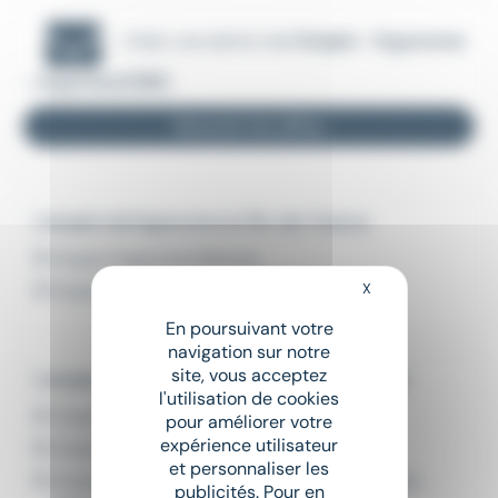
Créer une alerte mail
Emploi - Ergonome
- Argenteuil (95)
Recevoir les offres
L'emploi de Ergonome en Île-de-France
Emploi Ergonome Bièvres
X
Masquer le bandeau
Emploi Ergonome Évry-Courcouronnes
En poursuivant votre
navigation sur notre
site, vous acceptez
L'emploi par métier dans le domaine Qualité
l'utilisation de cookies
Emploi Contrôleur qualité
pour améliorer votre
expérience utilisateur
Emploi Inspecteur qualité
et personnaliser les
Emploi Responsable environnement, hygiène,
publicités. Pour en