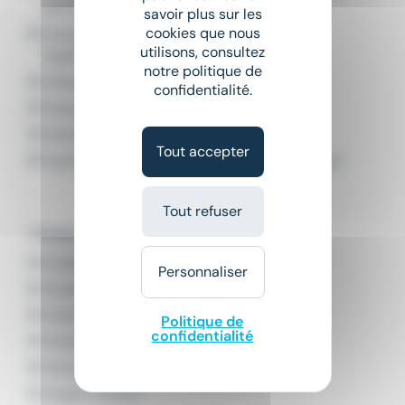
sécurité
savoir plus sur les
cookies que nous
Emploi Responsable
utilisons, consultez
hygiène/sécurité/environnement
notre politique de
Emploi Technicien contrôle
confidentialité.
Emploi Technicien contrôle qualité
Emploi Technicien qualité
Tout accepter
Emploi Technicien qualité contrôle et mesure
Tout refuser
L'emploi par ville en Île-de-France
Emploi Boulogne-Billancourt
Personnaliser
Emploi Courbevoie
Emploi Évry-Courcouronnes
Politique de
confidentialité
Emploi Nanterre
Emploi Paris
Emploi Puteaux