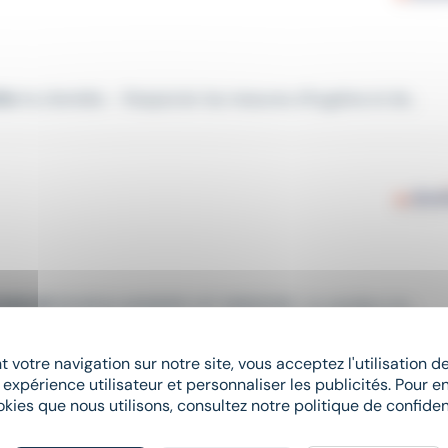
ler
la clientèle. - Respecter les mesures d'hygiène et de...
ENDEUR
EN BOULANGERIE H/F MISSIONS : Le vendeur en...
 votre navigation sur notre site, vous acceptez l'utilisation 
 expérience utilisateur et personnaliser les publicités. Pour en
okies que nous utilisons, consultez notre politique de confident