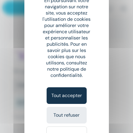
En poursuivant votre
navigation sur notre
Postuler
Sauveg
Pa
site, vous acceptez
l'utilisation de cookies
pour améliorer votre
Recommandé pour vous
expérience utilisateur
et personnaliser les
publicités. Pour en
Ebéniste H/F
savoir plus sur les
cookies que nous
SOLUCES RH - SECOND OEUVRE
utilisons, consultez
notre politique de
Auterive (31)
confidentialité.
Intérim
Tout accepter
13,75 € - 14,83 € par heure
Tout refuser
Il y a 12 jours