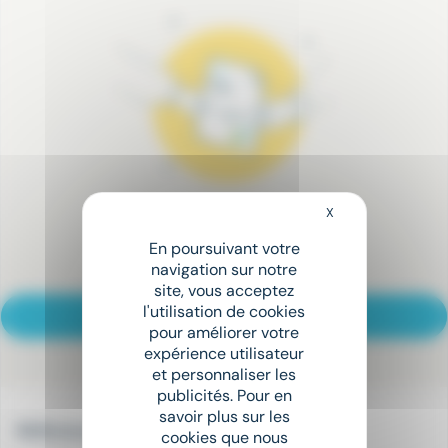
X
Masquer le bandeau
En poursuivant votre
navigation sur notre
site, vous acceptez
l'utilisation de cookies
Postuler à cette offre
pour améliorer votre
expérience utilisateur
et personnaliser les
publicités. Pour en
savoir plus sur les
Référence :
AD8899CR
cookies que nous