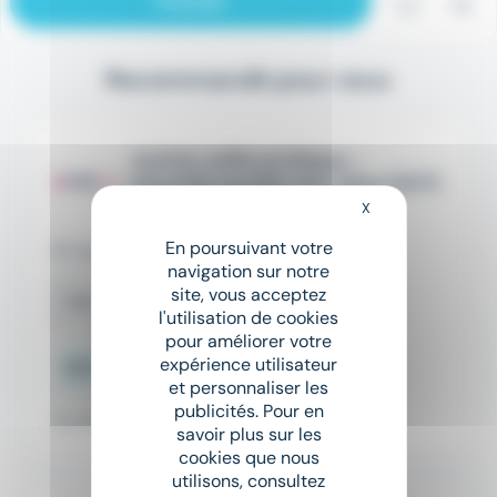
Postuler
Recommandé pour vous
Juriste veille juridique -
sécurité sociale min. 2ans (H/F)
X
Masquer le bandeau
Fed Legal
En poursuivant votre
Paris (75)
navigation sur notre
site, vous acceptez
CDI
l'utilisation de cookies
pour améliorer votre
expérience utilisateur
40 000 € - 50 000 € par an
et personnaliser les
publicités. Pour en
Il y a 9 jours
savoir plus sur les
cookies que nous
utilisons, consultez