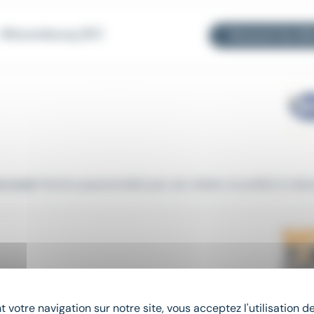
- Wissembourg (67)
Recevoir les off
rossier
Peintre passionné(e) par son métier et prêt(e) à releve
 votre navigation sur notre site, vous acceptez l'utilisation 