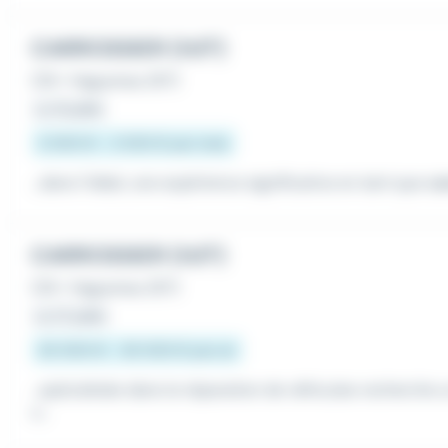
CARROSSIER (H/F)
CDI
•
Haguenau (67)
Le 31 juillet
2 000 € - 2 500 € par mois
...dans l'idéal, une expérience significative en tant que
ca
CARROSSIER (H/F)
CDI
•
Haguenau (67)
Le 27 juillet
20 000 € - 30 000 € par an
...spécialisée dans la réparation de véhicules recherche 
u...