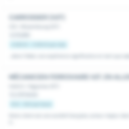
CARROSSIER (H/F)
CDI
•
Wissembourg (67)
Le 31 juillet
2 000 € - 2 500 € par mois
...dans l'idéal, une expérience significative en tant que
ca
MÉCANICIEN FERROVIAIRE H/F, EN ALL
Intérim
•
Haguenau (67)
Il y a 16 heures
15 € - 16 € par heure
Notre client est une société française, acteur majeur dans
e...