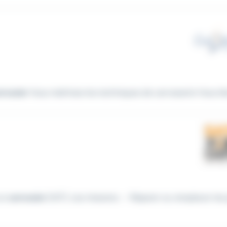
rrossier
Vous maîtrisez les techniques de carrosserie Vous ête
un
carrossier
(H/F). Les missions : - Réparer ou remplacer les 