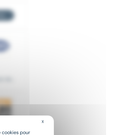
res
r de...
X
Masquer le bandeau des cookies
de cookies pour