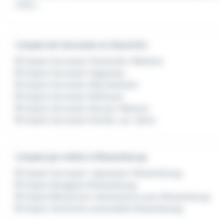
Votre...
L'emploi de Carrossier en Grand Est
Emploi Carrossier Charleville-Mézières
Emploi Carrossier Haguenau
Emploi Carrossier Marckolsheim
Emploi Carrossier Mulhouse
Emploi Carrossier Neuves-Maisons
Emploi Carrossier Romilly-sur-Seine
L'emploi par métier à Wissembourg
Emploi Carrossier-réparateur Wissembourg
Emploi Garagiste Wissembourg
Emploi Mécanicien maintenance auto Wissembourg
Emploi Technicien automobile Wissembourg