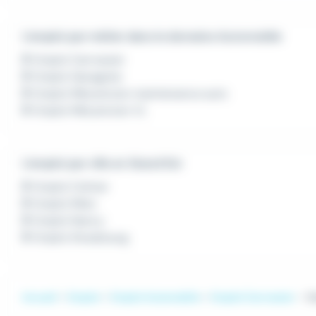
L'emploi par métier dans le domaine Automobile
Emploi Carrossier
Emploi Garagiste
Emploi Mécanicien maintenance auto
Emploi Mécanicien VL
L'emploi par ville en Grand Est
Emploi Colmar
Emploi Metz
Emploi Nancy
Emploi Strasbourg
Accueil
Emploi
Emploi Automobile
Emploi Carrossier
Em