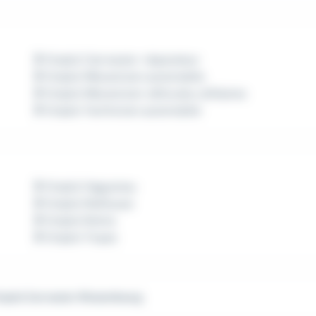
Emploi Carrossier-réparateur
Emploi Mécanicien automobile
Emploi Mécanicien véhicules utilitaires
Emploi Technicien automobile
Emploi Haguenau
Emploi Mulhouse
Emploi Reims
Emploi Troyes
ploi Carrossier Wissembourg