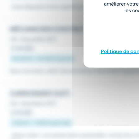
améliorer votre
...Vous disposez d'une expérience de minimum 1 an en ta
les co
MÉCANICIEN D'ENTRETIEN H/F
CDI
•
Bouxwiller (67)
Le 28 juillet
Politique de con
30 000 € - 35 000 € par an
Nous recrutons un(e) mécanicien(ne) d'entretien industriel
CARROSSIER (H/F)
CDI
•
Bischheim (67)
Le 16 juillet
2 500 € - 2 900 € par mois
...Notre client, concessionnaire automobile, recherche u