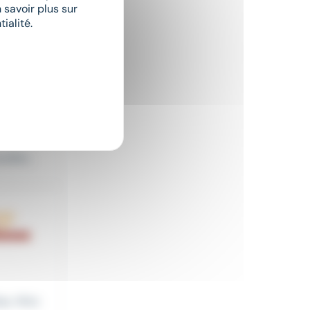
 savoir plus sur
ialité.
ller...
Bas-Rhin