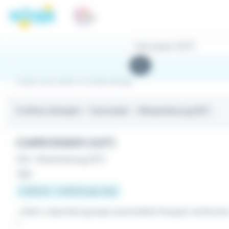
Panneau de gestion des cookies
Rechercher
des
Rechercher
offres
Emploi Carrossier à Wissembourg
9 offres d'emploi
- Carrossier - Wissembourg (67)
CARROSSIER (H/F)
CDI
•
Wissembourg (67)
Hier
2 000 € - 2 500 € par mois
...client, important groupe automobile français recherch
:...