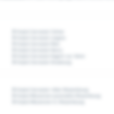
Emploi Carrossier Colmar
Emploi Carrossier Langres
Emploi Carrossier Metz
Emploi Carrossier Nancy
Emploi Carrossier Nogent-sur-Seine
Emploi Carrossier Strasbourg
Emploi Carrossier-tôlier Wissembourg
Emploi Mécanicien automobile Wissembourg
Emploi Mécanicien VL Wissembourg