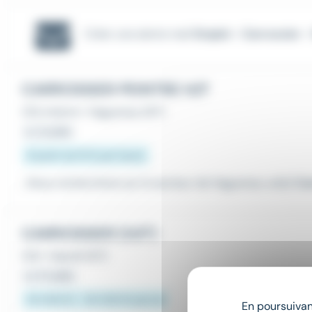
Créer une alerte mail
Emploi - Carrossier 
CARROSSIER PEINTRE H/F
CDI
,
Intérim
•
Haguenau (67)
Le 21 juillet
À partir de 15 € par heure
...Nous recherchons sur le secteur de Haguenau un(e)
Car
CARROSSIER (H/F)
CDI
•
Hœrdt (67)
Le 27 juillet
20 000 € - 30 000 € par an
En poursuivant