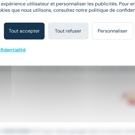
 expérience utilisateur et personnaliser les publicités. Pour en
nt que
carrossier
.
okies que nous utilisons, consultez notre politique de confident
Tout accepter
Tout refuser
Personnaliser
fidentialité
 (H/F) en CDI, pour l'un de nos clients sur le secteur de Bouxwi
n
CARROSSIER
(H/F) pour divers garages dans le secteur du 