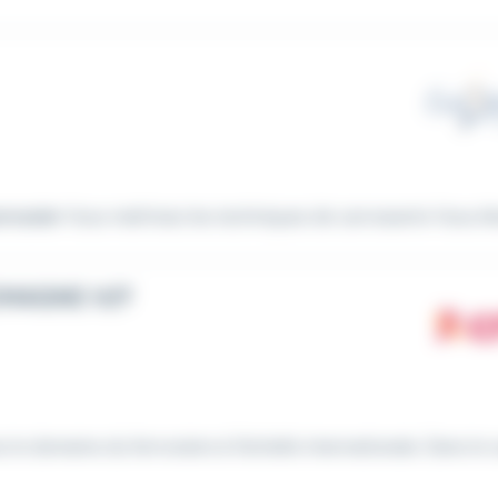
rrossier
Vous maîtrisez les techniques de carrosserie Vous ête
EMAGNE H/F
 le domaine du ferroviaire à l'échelle internationale. Dans le 