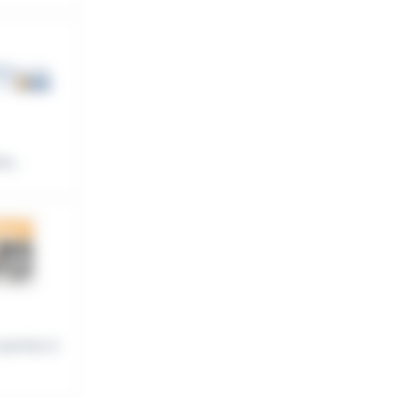
s...
parties d