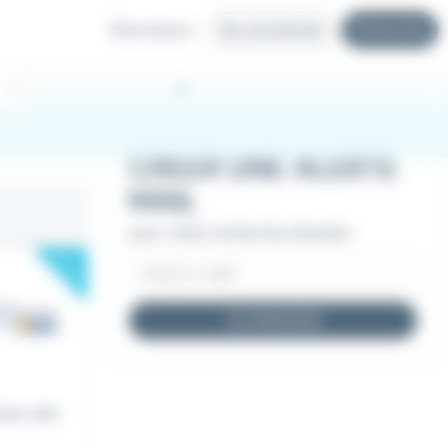
Recruteurs
Se connecter
S'inscrire
CRÉER UNE ALERTE
MAIL
pour cette recherche d'emploi
New
JE M'INSCRIS
tre rôle