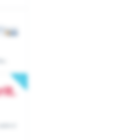
s...
New
cadre d