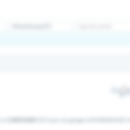
Type de contrat
e un
CARROSSIER
(H/F) pour son garage à SCHWEIGHOUSE Vo