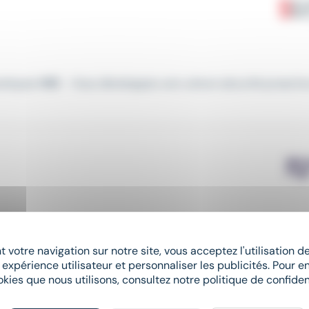
ratiques
HSE
- Vous développez une culture sécurité proactive
litique QHSE de l'entreprise dans une logique d'amélioration co
 votre navigation sur notre site, vous acceptez l'utilisation 
 expérience utilisateur et personnaliser les publicités. Pour en
okies que nous utilisons, consultez notre politique de confident
AUX