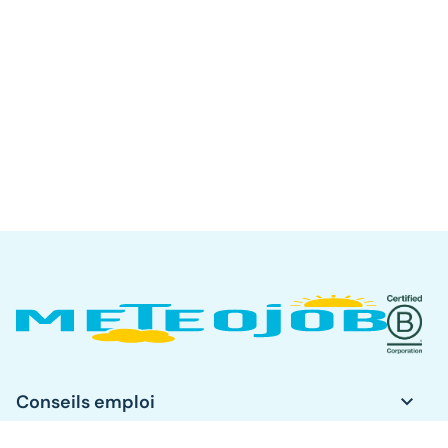
keyboard_arrow_down
Conseils emploi