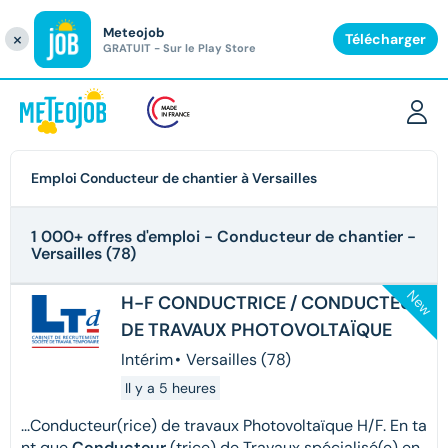
Meteojob
Fermer
×
Télécharger
GRATUIT - Sur le Play Store
Emploi Conducteur de chantier à Versailles
1 000+ offres d'emploi
- Conducteur de chantier -
Versailles (78)
New
H-F CONDUCTRICE / CONDUCTEUR
DE TRAVAUX PHOTOVOLTAÏQUE
Intérim
•
Versailles (78)
Il y a 5 heures
...Conducteur(rice) de travaux Photovoltaïque H/F. En ta
nt que
Conducteur
(trice) de Travaux spécialisé(e) en