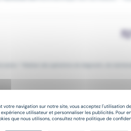
occasion, * Réaliser des opérations de diagnostic, de mainten
 votre navigation sur notre site, vous acceptez l'utilisation 
 expérience utilisateur et personnaliser les publicités. Pour en
okies que nous utilisons, consultez notre politique de confident