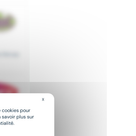
ue Découp
X
Masquer le bandeau des cookies
de cookies pour
de dépanna
 savoir plus sur
ialité.