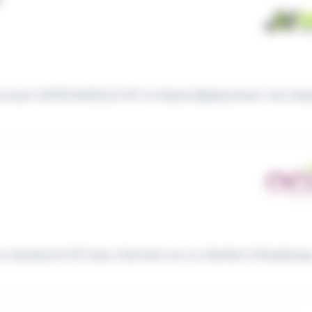
F
vre avec CACES NACELLE H/F en Grand déplacement. Vos missi
n manœuvre H/F pour intervenir sur un chantier à Strasbourg