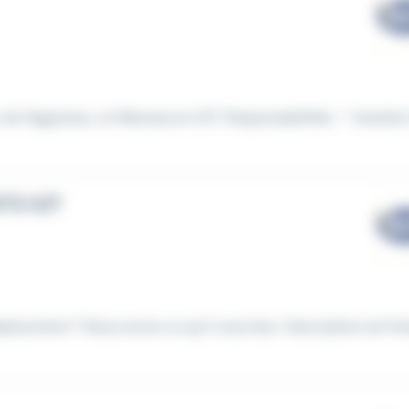
de Haguenau, un Manoeuvre H/F. Responsabilités : * Assister 
TS H/F
lacement ? Nous avons ce qu'il vous faut Description du Pos