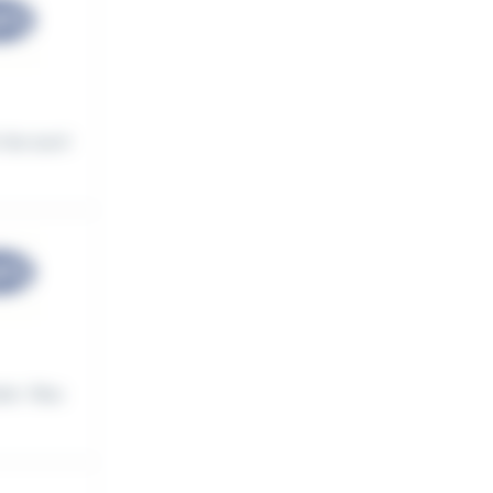
les ouvri
te : Nou