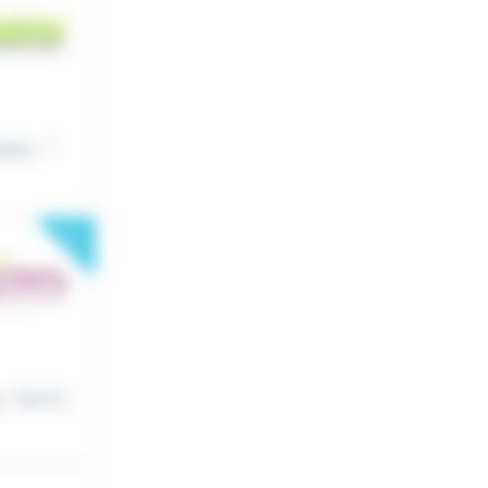
ons : *
New
 . Vos mi