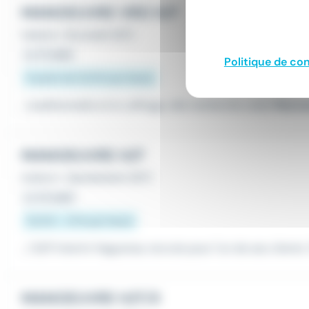
MANOEUVRE VRD H/F
Intérim
•
Brumath (67)
Le 27 juillet
Politique de con
À partir de 12,31 € par heure
...traditionnelle et le coffrage, elle recherche un(e)
Manoe
MANOEUVRE H/F
Intérim
•
Gambsheim (67)
Le 24 juillet
12,31 € - 14 € par heure
...! SUP Interim Haguenau recrute pour l'un de ses clients 
MANOEUVRE H/F/X