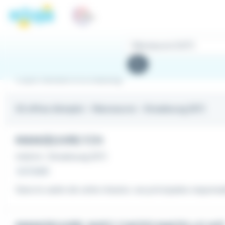
Panneau de gestion des cookies
Rechercher
des
Rechercher
offres
Emploi Manoeuvre à Strasbourg
52 offres d'emploi
- Manoeuvre - Strasbourg (67)
MANŒUVRE F/H
Intérim
•
Strasbourg (67)
Le 4 août
Dans le cadre de cette mission, vos principales responsabi