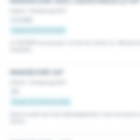
MANOEUVRE AVEC CACES NACELLE H/
Intérim
•
Strasbourg (67)
Le 21 juillet
À partir de 12 € par heure
JV INTERIM recrute pour l'un de ses clients un : Manœu
Conduite...
MANŒUVRE H/F
Intérim
•
Strasbourg (67)
Hier
À partir de 12,31 € par heure
Dans le cadre de notre développement, nous recrutons u
ssions...