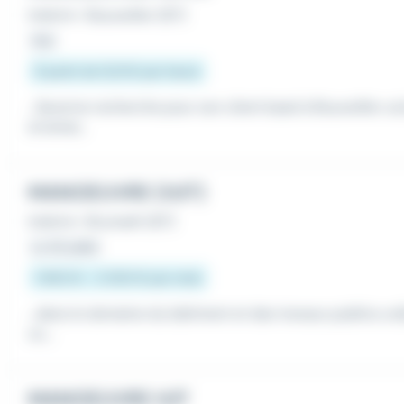
Intérim
•
Bouxwiller (67)
Hier
À partir de 12,31 € par heure
...Saverne recherche pour son client basé à Bouxwiller u
ervenez...
MANOEUVRE (H/F)
Intérim
•
Brumath (67)
Le 20 juillet
1 900 € - 2 500 € par mois
...dans le domaine du bâtiment et des travaux publics un
ux,...
MANOEUVRE H/F