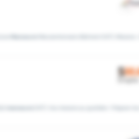
n/une
Manoeuvre
Manutentionnaire Bâtiment (H/F). Missions : 
(e)
manoeuvre
(H/F). Vos missions au quotidien : Préparer le