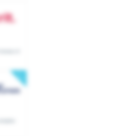
travaux d
New
complex