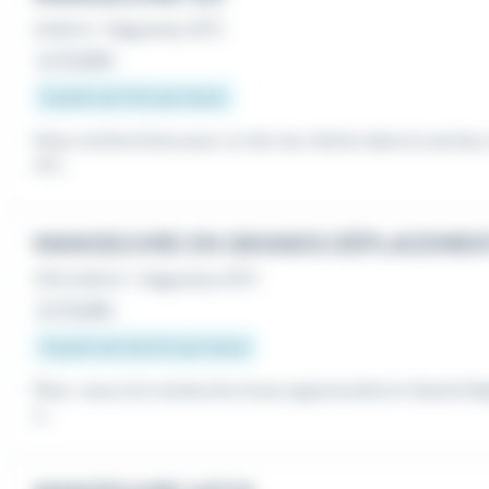
Intérim
•
Haguenau (67)
Le 21 juillet
À partir de 13 € par heure
Nous recherchons pour un de nos clients dans le secteur 
ers...
MANOEUVRE EN GRANDS DÉPLACEMEN
CDI
,
Intérim
•
Haguenau (67)
Le 21 juillet
À partir de 12,02 € par heure
Êtes-vous à la recherche d'une opportunité en Grand Dép
s...