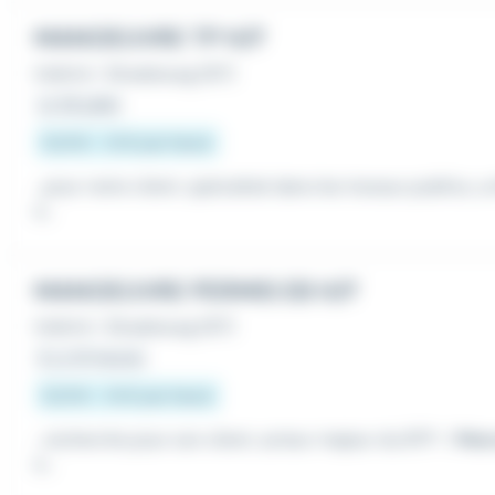
MANOEUVRE TP H/F
Intérim
•
Strasbourg (67)
Le 28 juillet
12,31 € - 12 € par heure
...pour notre client, spécialisé dans les travaux publics, 
e...
MANOEUVRE PERMIS EB H/F
Intérim
•
Strasbourg (67)
Il y a 15 heures
12,31 € - 14 € par heure
...recherche pour son client, acteur majeur du BTP : 1
Man
e...