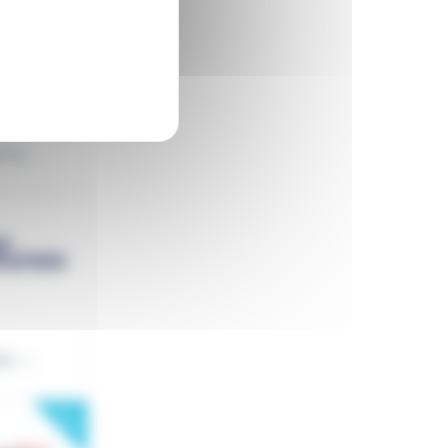
la...
s -...
New