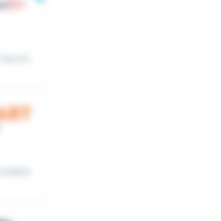
Vous int
s matéria