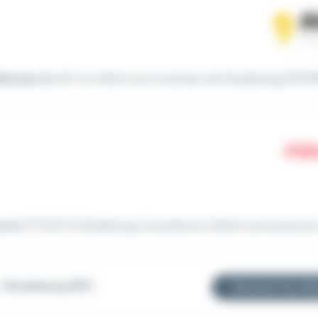
anoeuvre
H/F en intérim sur le secteur de Strasbourg (67000)
uvre
TP (H/F) à Strasbourg. Ce poste en intérim est à pourvoir.
 Strasbourg (67)
Recevoir les off