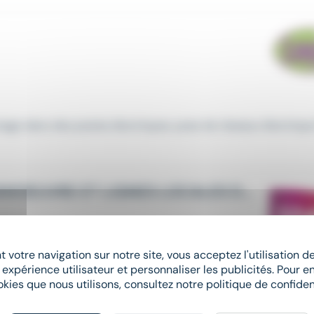
nnage dans des postes électriques, pose de réseaux électriq
CONDUCTEUR OU CONDUCTRICE DE MANOEUVRE ET LIGNES LOCALES DE FRET -SOUFFELWEYERSHEIM
 votre navigation sur notre site, vous acceptez l'utilisation 
in,
manoeuvre
, essai de freins, visite à l'arrivée, opération 
 expérience utilisateur et personnaliser les publicités. Pour en
okies que nous utilisons, consultez notre politique de confident