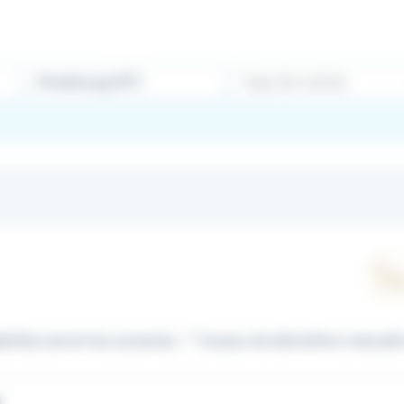
Type de contrat
lités seront les suivantes : * Travaux de démolition manuelle 