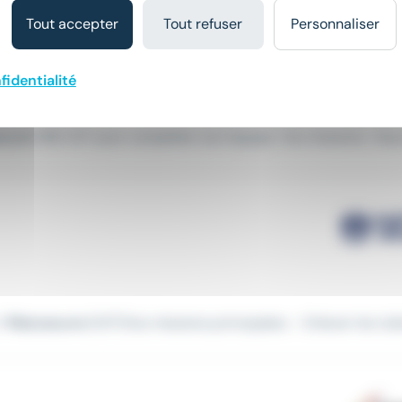
Tout accepter
Tout refuser
Personnaliser
fidentialité
uvre
VRD H/F pour compléter son équipe. Vos missions : Sous 
:1
Manoeuvre
(H/F)Vos missions principales :- Enlever les tuile