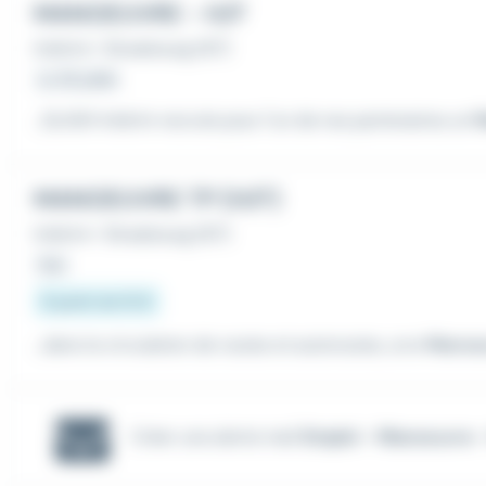
MANOEUVRE - H/F
Intérim
•
Strasbourg (67)
Le 28 juillet
...SLASH Intérim recrute pour l'un de nos partenaires un
M
MANOEUVRE TP (H/F)
Intérim
•
Strasbourg (67)
Hier
À partir de 15 €
...dans la circulation de routes et autoroutes, un·e
Manoe
Créer une alerte mail
Emploi - Manoeuvre -