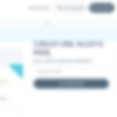
Recruteurs
Se connecter
S'inscrire
CRÉER UNE ALERTE
MAIL
pour cette recherche d'emploi
New
JE M'INSCRIS
et...