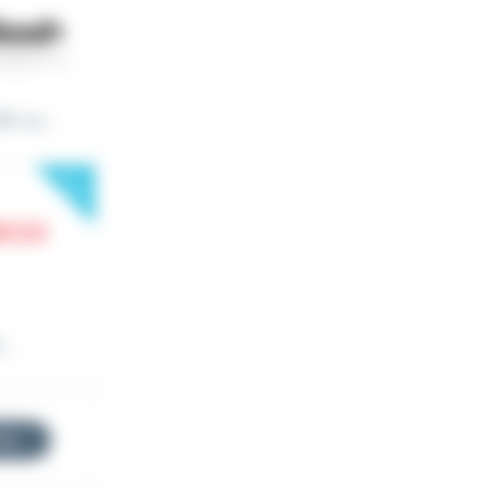
. Le...
New
..
res