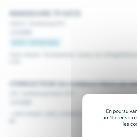
MANOEUVRE TP H/F/X
Intérim
•
Strasbourg (67)
Le 31 juillet
12,31 € - 13 € par heure
Votre mission : Terrassement, travaux de coffrage/béto
e de...
CDI
•
Souffelweyersheim (67)
Le 31 juillet
En poursuivant
...cette mission : plein, compléments, préparation de l'eng
améliorer votre
ge...
les co