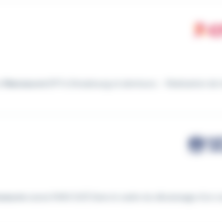
un
Manoeuvre
BTP à Strasbourg et alentours. - Réalisation de 
oeuvre
caces R484 (h/f) Dans le cadre du décaissage d'un 