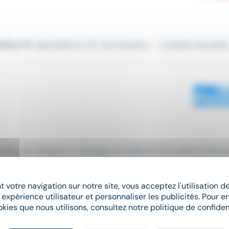
ffeur PL
spécialisé en TP. Vos missions : - Conduite de poids.
ns de pose, dépose et échange de matériels de collecte (bennes
 votre navigation sur notre site, vous acceptez l'utilisation 
 expérience utilisateur et personnaliser les publicités. Pour en
okies que nous utilisons, consultez notre politique de confident