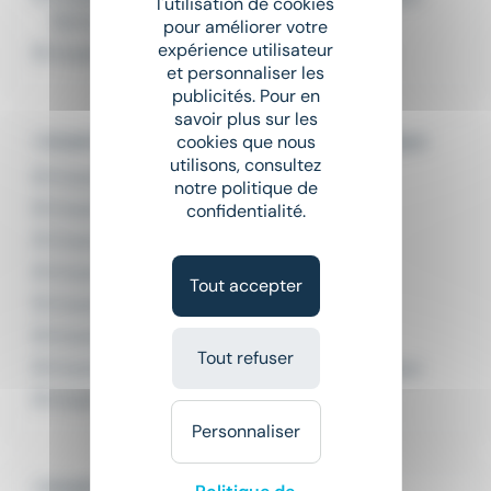
l'utilisation de cookies
Reims
pour améliorer votre
expérience utilisateur
Emploi Préparateur de commandes Reims
et personnaliser les
publicités. Pour en
savoir plus sur les
L'emploi par métier dans le domaine Logistique
cookies que nous
utilisons, consultez
Emploi Agent de quai
notre politique de
Emploi Cariste
confidentialité.
Emploi Cariste logistique
Emploi Magasinier
Tout accepter
Emploi Manutentionnaire
Emploi Manutentionnaire cariste
Tout refuser
Emploi Manutentionnaire transport-logistique
Emploi Préparateur de commandes
Personnaliser
L'emploi par ville en Grand Est