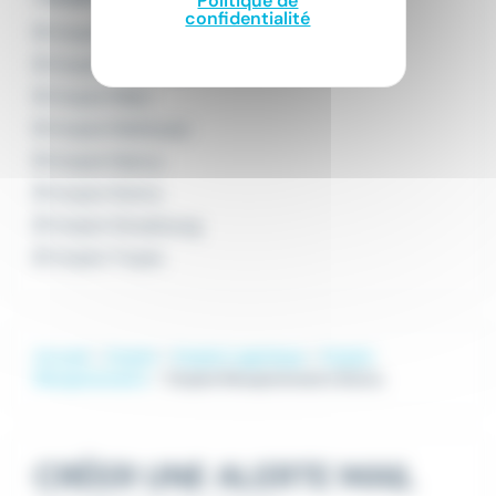
Politique de
confidentialité
Emploi Colmar
Emploi Haguenau
Emploi Metz
Emploi Mulhouse
Emploi Nancy
Emploi Reims
Emploi Strasbourg
Emploi Troyes
Accueil
Emploi
Emploi Logistique
Emploi
Réceptionnaire
Emploi Réceptionnaire Reims
CRÉER UNE ALERTE MAIL