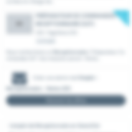
us êtes en charge de...
New
PRÉPARATEUR DE COMMANDES -
RECEPTIONNAIRE (H/F)
DV
CDI
•
Fagnières (51)
Le 6 août
Nous recherchons un
Réceptionnaire
/ Préparateur Co
mmandes H/F. Vos missions seront : Partie...
Créer une alerte mail
Emploi -
Réceptionnaire - Reims (51)
Recevoir les offres
L'emploi de Réceptionnaire en Grand Est