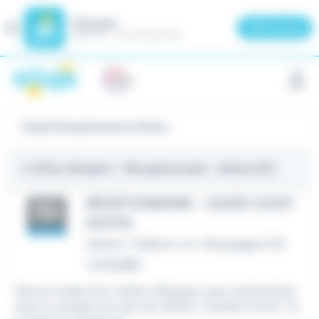
Meteojob
Fermer
×
Télécharger
GRATUIT - Sur le Play Store
Panneau de gestion des cookies
Emploi Réceptionnaire à Reims
2 offres d'emploi
- Réceptionnaire - Reims (51)
RÉCEPTIONNAIRE - CACES 3 (H/F)
(H/F/D)
Intérim
•
Châlons-en-Champagne (51)
Le 22 juillet
Dans le cadre d'un renfort d'équipe, nous recherchons
pour le compte d'un de nos clients 1 Cariste C3 H/F. Vo