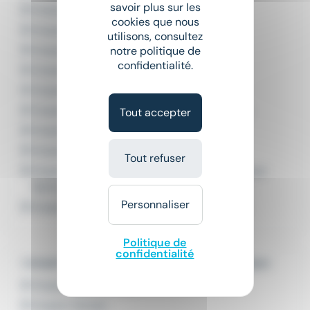
savoir plus sur les
Emploi Cariste Reims
cookies que nous
Emploi Cariste logistique Reims
utilisons, consultez
Emploi Exploitant transport Reims
notre politique de
confidentialité.
Emploi Magasinier Reims
Emploi Magasinier cariste Reims
Emploi Magasinier cariste logistique Reims
Tout accepter
Emploi Manutentionnaire Reims
Emploi Manutentionnaire cariste Reims
Tout refuser
Emploi Manutentionnaire transport-logistique
Reims
Personnaliser
Emploi Préparateur de commandes Reims
Politique de
confidentialité
L'emploi par métier dans le domaine Logistique
Emploi Agent de quai
Emploi Cariste