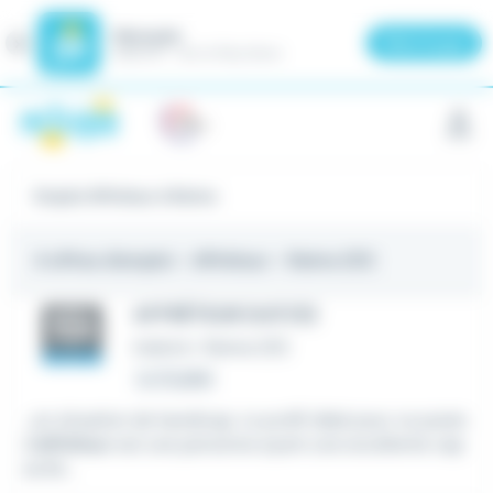
Meteojob
Fermer
×
Télécharger
GRATUIT - Sur le Play Store
Panneau de gestion des cookies
Emploi Affréteur à Reims
4 offres d'emploi
- Affréteur - Reims (51)
AFFRÉTEUR (H/F/D)
Intérim
•
Reims (51)
Le 21 juillet
...en situation de handicap. Le profil idéal pour ce poste
d'
affréteur
est une personne ayant une excellente cap
acité...