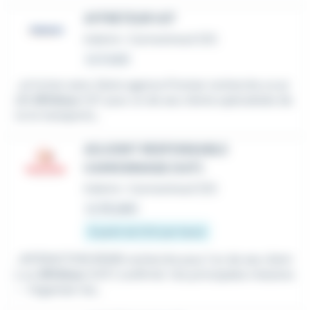
AFFRETEUR H/F
Intérim
•
Cormontreuil (51)
Le 4 août
...et le bon sens. Notre agence Proman recherche un pr
ofil
Affréteur
H/F pour un de ses clients spécialisés da
ns le transports...
ADJOINT RESPONSABLE
CAMIONNAGE (H/F)
Intérim
•
Cormontreuil (51)
Le 28 juillet
À partir de 13 € par heure
...INTERACTION REIMS recherche pour l'un de ses client
s un
Affréteur
(H/F) confirmé. Vos principales missions
: - Organiser les...