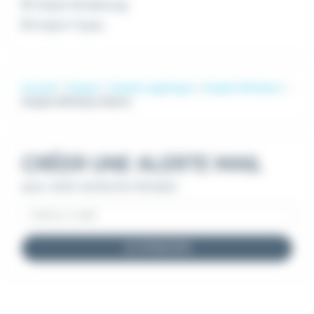
Emploi Strasbourg
Emploi Troyes
Accueil
Emploi
Emploi Logistique
Emploi Affréteur
Emploi Affréteur Reims
CRÉER UNE ALERTE MAIL
pour cette recherche d'emploi
JE M'INSCRIS