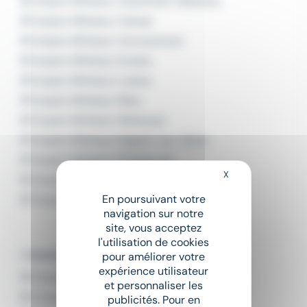
Emploi Affréteur Charleville-Mézières
Emploi Affréteur Colmar
Emploi Affréteur Cormontreuil
Emploi Affréteur Erstein
Emploi Affréteur Ludres
Emploi Affréteur Metz
Emploi Affréteur Mulhouse
Emploi Affréteur Nogent-sur-Seine
Emploi Affréteur Phalsbourg
X
Masquer le bandeau
Emploi Affréteur Saint-Dizier
En poursuivant votre
Emploi Affréteur Strasbourg
navigation sur notre
site, vous acceptez
l'utilisation de cookies
L'emploi par métier à Reims
pour améliorer votre
expérience utilisateur
Emploi Agent de magasinage Reims
et personnaliser les
Emploi Agent de quai Reims
publicités. Pour en