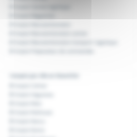
Emploi Cariste logistique
Emploi Magasinier
Emploi Manutentionnaire
Emploi Manutentionnaire cariste
Emploi Manutentionnaire transport-logistique
Emploi Préparateur de commandes
L'emploi par ville en Grand Est
Emploi Colmar
Emploi Haguenau
Emploi Metz
Emploi Mulhouse
Emploi Nancy
Emploi Reims