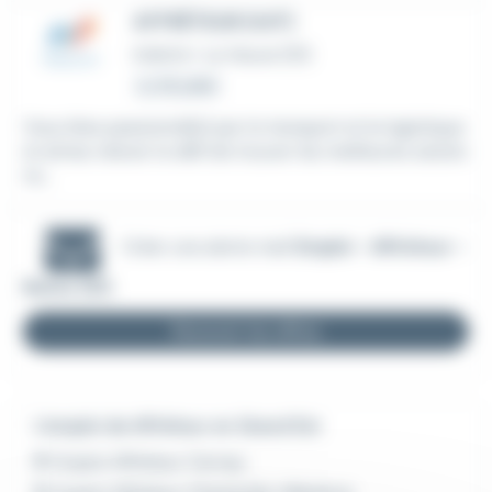
AFFRÉTEUR (H/F)
Intérim
•
La Veuve (51)
Le 26 juillet
Vous êtes passionné(e) par le transport et la logistique
et aimez relever le défi de trouver les meilleures solutio
ns...
Créer une alerte mail
Emploi - Affréteur -
Reims (51)
Recevoir les offres
L'emploi de Affréteur en Grand Est
Emploi Affréteur Cernay