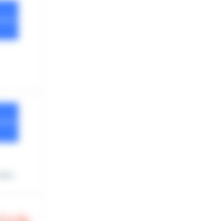
ue...