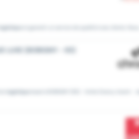
logistique
et garantir un service de qualité à ses clients. Nous.
UE LUXE (BOBIGNY - 93)
ntre
logistique
basé à BOBIGNY (93) - limite Drancy Avenir -