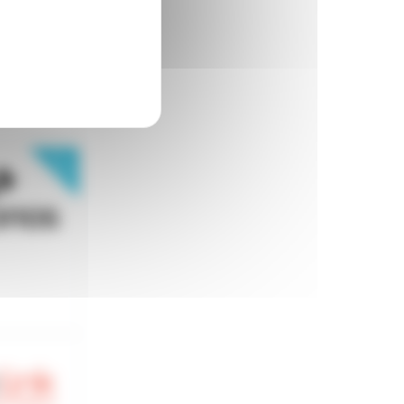
 Vos missi
New