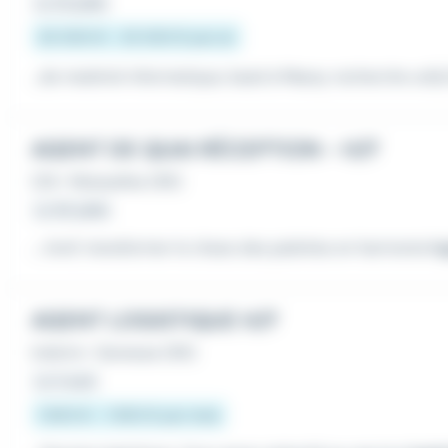
Le 23 juillet
20 000 € - 25 000 € par an
...de matériel informatique, basé à Massy recherche un(e
AGENT DE QUAI RÉCEPTION - H/F
CDI
•
Moisselles (95)
Le 30 juillet
...: bref, transformer le chaos des palettes en harmonie
lo
AGENT LOGISTIQUE H/F
Intérim
•
Gonesse (95)
Le 4 août
1 800 € - 1 900 € par mois