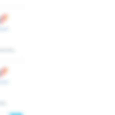
et une...
re...