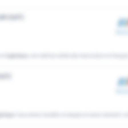
R (H/F)
e en
logistique
, une maîtrise solide des instructions en français 
H/F)
istique
. Vous aimez travailler en équipe et savez maintenir vot