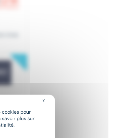
on nivea
New
X
Masquer le bandeau des cookies
de cookies pour
 savoir plus sur
New
ialité.