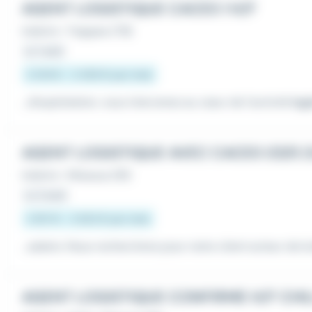
AGENT LOGISTIQUE CACES 1 H/F
Intérim
•
Trappes (78)
Le 1 août
2 031 € - 2 458 € par mois
...d'exploitation, vous intervenez au cœur de l'activité
log
AGENT LOGISTIQUE AVEC CACES 1/3/5 (
Intérim
•
Wissous (91)
Le 3 août
2 167 € - 2 622 € par mois
...salaire. Nous recherchons pour notre client acteur de l
AGENT LOGISTIQUE CONFIRME H/F CHILL