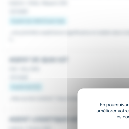
Intérim
•
Chilly-Mazarin (91)
Le 2 août
À partir de 1 800 € par mois
...une première expérience significative et stable dans la
u...
AGENT DE QUAI H/F
CDI
•
Orly (94)
Le 5 août
À partir de 15 €
...êtes au bon endroit ! Vous travaillerez au sein une équi
En poursuivant
améliorer votre
les co
AGENT LOGISTIQUE H/F
Intérim
•
Pantin (93)