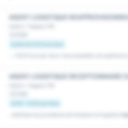
AGENT LOGISTIQUE REAPPROVISIONNEU
Intérim
•
Trappes (78)
Le 3 août
À partir de 12,31 € par heure
...- 12,31 € brut par heure. Vous possédez une expérienc
AGENT LOGISTIQUE RECEPTIONNAIRE (
Intérim
•
Trappes (78)
Le 3 août
12,31 € - 12,31 € par heure
...maîtrisant les procédures de réception et la gestion
log