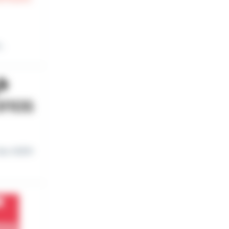
..
 des AGEN