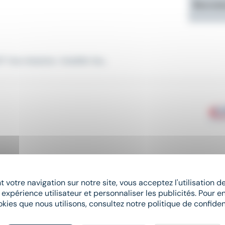
os missions : Installer les...
e un
Coffreur
Bancheur expérimenté (H/F) capable d'interveni
 votre navigation sur notre site, vous acceptez l'utilisation 
 expérience utilisateur et personnaliser les publicités. Pour en
okies que nous utilisons, consultez notre politique de confident