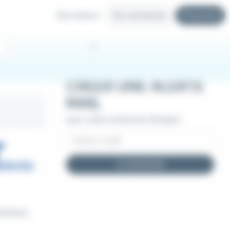
Recruteurs
Se connecter
S'inscrire
CRÉER UNE ALERTE
MAIL
pour cette recherche d'emploi
JE M'INSCRIS
ribuer...