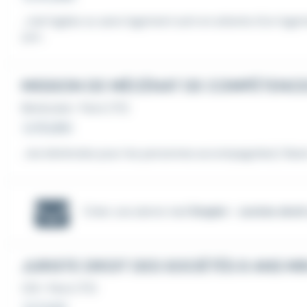
...mal logées ou sans logement sont en attente d'un log
çus...
Bénévolat
•
Paris (75)
Le 18 juillet
...les bénévoles pour les personnes accompagnées). Bas
Créer une alerte mail
Emploi - Juriste droit 
JURISTE DROIT DES SOCIÉTÉS 8 ANS MI
CDI
•
Paris (75)