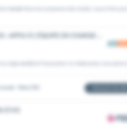
ement
social
. Nous leur proposons des rendez-vous à Paris pour
MISSION DE MÉCÉNAT DE COMPÉTENCES : APPUI À L'ÉQUIPE EN CHARGE DU CRM POUR LES PETITS FRÈRES DES PAUVRES
é au siège
social
de l'Association, le collaborateur sera placé so
social - Paris (75)
Recevoir les off
N (F/H)