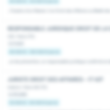
40 000 € - 45 000 € par an
...Titulaire d'un Master 2 en Droit des Affaires ou
Droit
des
CDI
•
Paris (75)
Le 3 août
90 000 € - 100 000 € par an
...et de prévention, un responsable juridique confirmé en
JURISTE DROIT DES AFFAIRES - IT H/F
Intérim
•
Paris 08 (75)
Le 30 juillet
55 000 € - 65 000 € par an