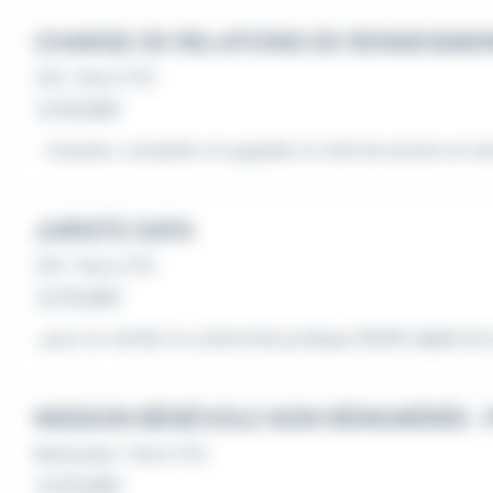
CDI
•
Paris (75)
Le 26 juillet
- Assister, conseiller et suppléer le chef de section en 
JURISTE DATA
CDI
•
Paris (75)
Le 24 juillet
...pour en vérifier la conformité juridique (RGPD,
droit
de l
Bénévolat
•
Paris (75)
Le 20 juillet