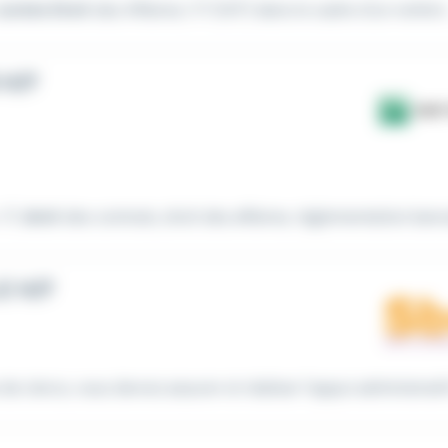
Juriste Droit
des Affaires / IT (H/F) dans le cadre d'un renfort..
 H/F
 IT,
droit
des contrats, droit des affaires, réglementation banca
E H/F
e clercs, vous devrez assurer et réaliser l'appui administratif