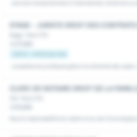
...services transactionnels à l'international, recherche un
STAGE - JURISTE DROIT DES CONTRATS
Stage
•
Paris (75)
Le 27 juillet
1 250 € - 2 100 € par mois
...compétences juridiques grâce à la diversité des sujets :
CLERC DE NOTAIRE DROIT DE LA FAMILL
CDI
•
Paris (75)
Le 19 juillet
Sous la responsabilité du notaire et au sein d'une équipe d