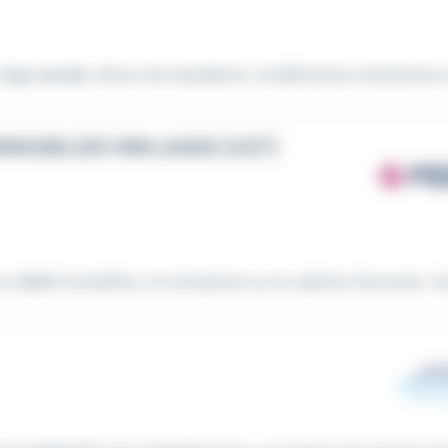
 siège
social
, clôture de liquidation, modifications statutaires et
MMOBILIER MIN.4ANS (H/F)
 en
droit
immobilier, en entreprise ou en cabinet d'avocats. Vou