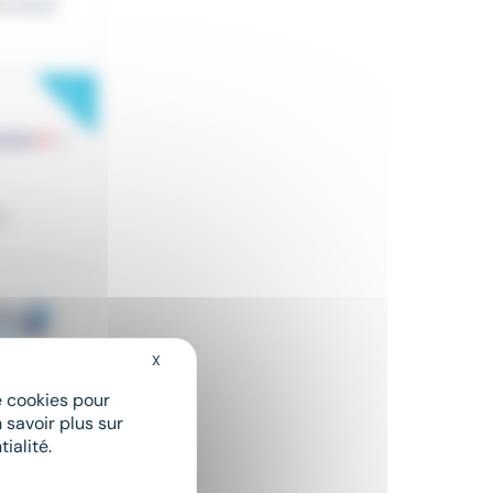
tervenan
New
..
X
Masquer le bandeau des cookies
de cookies pour
nisation
 savoir plus sur
ialité.