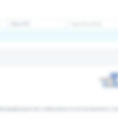
Type de contrat
oit social
auprès des collaborateurs et de l'encadrement. Cont