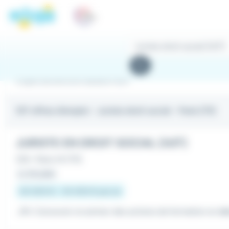
Panneau de gestion des cookies
Rechercher
des
Rechercher
offres
Emploi Juriste droit social à Paris
107 offres d'emploi
- Juriste droit social - Paris (75)
JURISTE EN DROIT SOCIAL (H/F)
CDI
•
Paris 14 (75)
Le 29 juillet
50 000 € - 55 000 € par an
...RH. Concevoir et animer des actions de formation en
dr