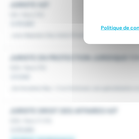
JURISTE H/F
CDI
•
Paris (75)
Le 30 juillet
Politique de con
...vous disposez d'au moins 10 ans d'expérience en tant 
JURISTE EN PROTECTION JURIDIQUE F/
CDD
•
Paris (75)
Le 3 août
...De formation Bac + 5 en Droit avec une spécialisation 
JURISTE DROIT DES AFFAIRES H/F
CDD
•
Paris 17 (75)
Le 30 juillet