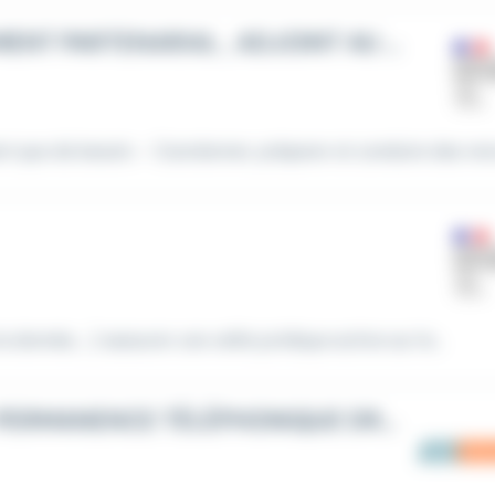
CHARGE DE RELATIONS DE RENSEIGNEMENT PARTENARIAL , ADJOINT AU CHEF DE SECTION
tant que de besoin. - Coordonner, préparer et conduire des renc
a donnée, …) oassurer une veille juridique active sur le...
MISSION BÉNÉVOLE NON RÉMUNÉRÉE : PERMANENCE TÉLÉPHONIQUE DROIT AU LOGEMENT POUR UNE ASSOCIATION SOLIDAIRE