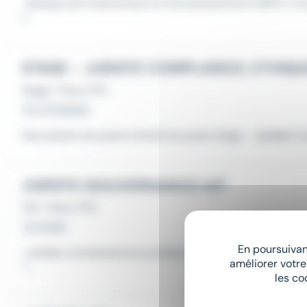
...Banque de Financement et d'Investissement (DBFI), le (
t...
Stage
•
Paris (75)
Il y a 13 heures
Description du poste Intitulé du poste Stage -
Juriste
Com
JURISTE GOUVERNANCE H/F
CDI
•
Paris (75)
Le 2 août
En poursuivant
...solides connaissances juridiques en droit des sociétés
améliorer votre
*...
les co