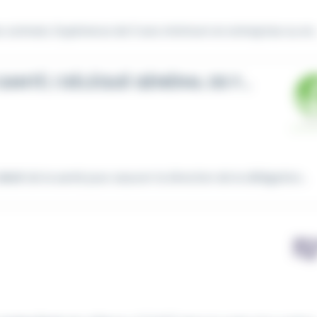
 contrats. Expérience de 5 ans minimum en entreprise ou en..
RESPONSABLE JURIDIQUE DROIT DE LA SANTÉ / DÉLÉGUÉ GÉNÉRAL DE FÉDÉRATION EN SANTÉ
droit
de la santé pour assurer la direction de la délégation...