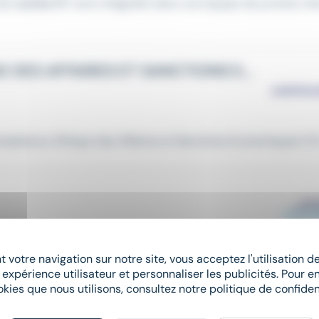
la)
Juriste
BFI sera intégré(e) dans une équipe de juristes in
STAGE – JURISTE COMPLIANCE, ETHIQUE DES AFFAIRES ET SANCTIONS ECONOMIQUES F/H F/H
pliance, Ethique des Affaires et Sanctions Economiques F/H.
 votre navigation sur notre site, vous acceptez l'utilisation 
 et en
droit
des contrats * Réactivité, rigueur et sens de l'orga
 expérience utilisateur et personnaliser les publicités. Pour en
okies que nous utilisons, consultez notre politique de confident