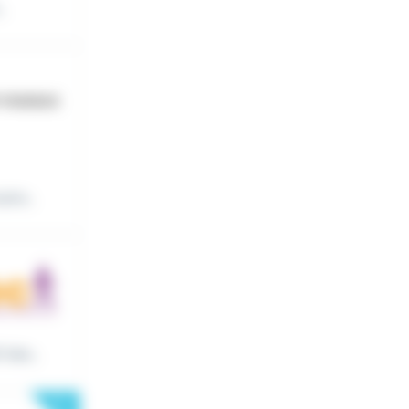
.
ire...
 des...
New