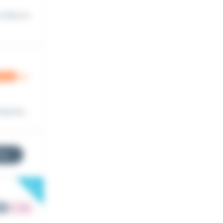
 être re
us la...
res
New