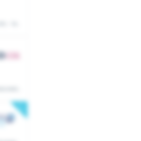
c, - la...
s avez...
New