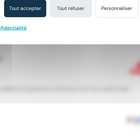
Tout accepter
Tout refuser
Personnaliser
fidentialité
que
juriste
d'entreprise, avec une forte pratique de la négociati
H
en
droit
des assurances, droit privé, droit des collectivités...