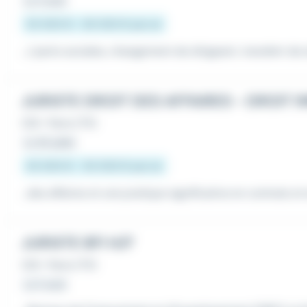
Le 4 août
55 000 € - 65 000 € par an
.../ parts sociales, changement de dirigeant, transfert de
JURISTE DROIT DES AFFAIRES - DROIT I
CDI
•
Paris (75)
Le 30 juillet
45 000 € - 50 000 € par an
...des affaires et une pratique significative en contrats et
JURISTE BFI H/F
CDI
•
Paris (75)
Le 5 août