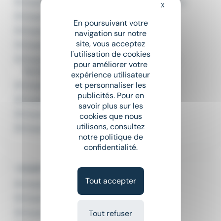
Emploi Chef de chantier gros oeuvre Pamiers
X
Masquer le bandeau
Emploi Maçon Pamiers
En poursuivant votre
Emploi Maçon batiment Pamiers
navigation sur notre
site, vous acceptez
Emploi Maçon briqueteur Pamiers
l'utilisation de cookies
Emploi Monteur plaquiste en agencements
pour améliorer votre
Pamiers
expérience utilisateur
et personnaliser les
Emploi Ouvrier de la maçonnerie Pamiers
publicités. Pour en
Emploi Ouvrier maçon Pamiers
savoir plus sur les
Emploi Plaquiste Pamiers
cookies que nous
utilisons, consultez
Emploi Responsable de chantier Pamiers
notre politique de
confidentialité.
L'emploi par métier dans le domaine BTP
Tout accepter
Emploi Chauffeur d'engins
Emploi Chauffeur TP
Emploi Conducteur benne
Tout refuser