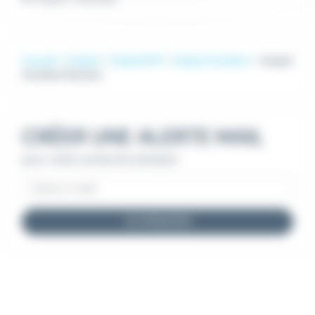
Accueil
Emploi
Emploi BTP
Emploi Cordiste
Emploi
Cordiste Pamiers
CRÉER UNE ALERTE MAIL
pour cette recherche d'emploi
JE M'INSCRIS