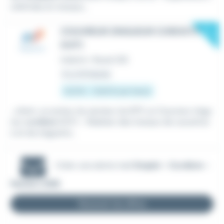
onfirmée en travaux...
New
COUVREUR ZINGUEUR CORDISTE
(H/F)
Intérim
•
Revel (31)
Il y a 14 heures
12,31 € - 12,83 € par heure
...client, un acteur du secteur du BTP, un Couvreur zingu
eur
cordiste
(H/F) - Réaliser des travaux de couvertur
e et de zinguerie...
Créer une alerte mail
Emploi - Cordiste -
Pamiers (09)
Recevoir les offres