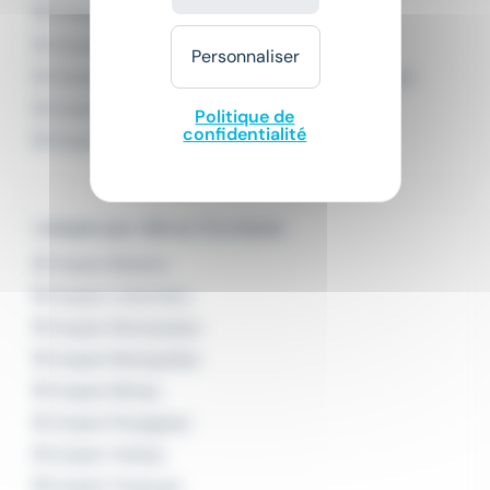
Emploi Conducteur d'engins
Emploi Conducteur d'engins de chantier
Personnaliser
Emploi Conducteur d'engins de terrassement
Emploi Conducteur d'engins du BTP
Politique de
confidentialité
Emploi Conducteur de bulldozer
L'emploi par ville en Occitanie
Emploi Béziers
Emploi Colomiers
Emploi Montauban
Emploi Montpellier
Emploi Nîmes
Emploi Perpignan
Emploi Tarbes
Emploi Toulouse