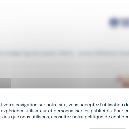
nce du
bus
Type de contrat : Intérim - environ 100h/mois Tourné
 votre navigation sur notre site, vous acceptez l'utilisation 
 expérience utilisateur et personnaliser les publicités. Pour en
euse de
bus
- Intérim évolutif Missions principales : - Conduire 
okies que nous utilisons, consultez notre politique de confident