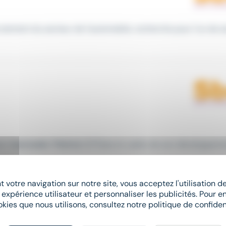
utement du secteur de l'automobile, recherche pour l'un de se
) :
Carrossier-Peintre
H/FDans le cadre de son développeme
 votre navigation sur notre site, vous acceptez l'utilisation 
 expérience utilisateur et personnaliser les publicités. Pour en
okies que nous utilisons, consultez notre politique de confident