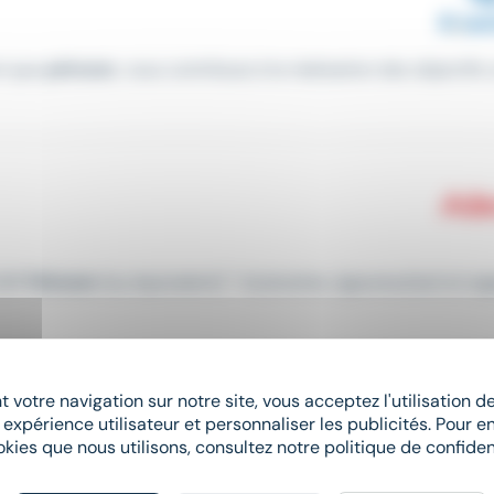
nt que
pâtissier
, vous contribuez à la réalisation des objectif
 CAP
Pâtissier
(ou équivalent) * Autonome, rigoureux(se) et org
 votre navigation sur notre site, vous acceptez l'utilisation 
 expérience utilisateur et personnaliser les publicités. Pour en
okies que nous utilisons, consultez notre politique de confident