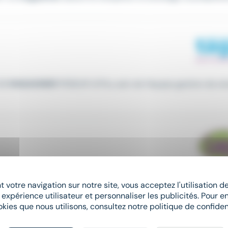
 93
MAGASINIER
PESEUR H/FAu sein de l'équipe gestion de st
 votre navigation sur notre site, vous acceptez l'utilisation 
 expérience utilisateur et personnaliser les publicités. Pour en
 aurez comme principales missions : -Réception des produit
okies que nous utilisons, consultez notre politique de confident