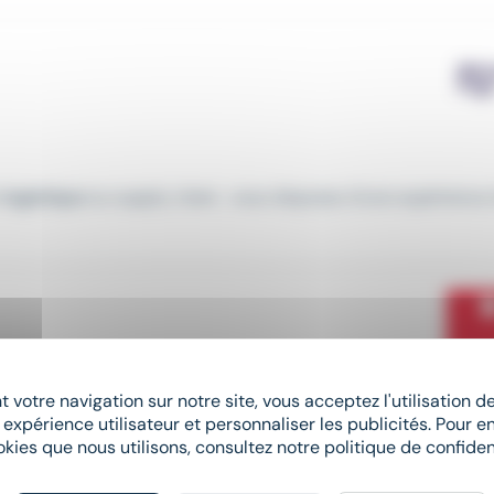
n
logistique
ou supply chain , vous disposez d'une expérience 
 votre navigation sur notre site, vous acceptez l'utilisation 
 expérience utilisateur et personnaliser les publicités. Pour en
okies que nous utilisons, consultez notre politique de confident
e)
Responsable
plateforme Facilities afin d'assurer le pilotage.