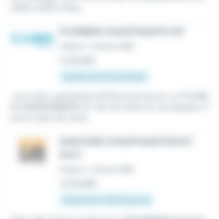
udière, ballon d'eau...
PLOMBIER CHAUFFAGISTE H/F
Intérim
•
Colmar (68)
Le 18 juillet
À partir de 14 € par heure
...son client, spécialisé le BTP/second œuvre, un PLOMBI
ER
CHAUFFAGISTE
H/F afin de renforcer ses équipes. D
ans le cadre de cette...
SANITAIRE CHAUFFAGISTE(H/F)
(H/F)
Intérim
•
Colmar (68)
Le 23 juillet
À partir de 5 000 € par an