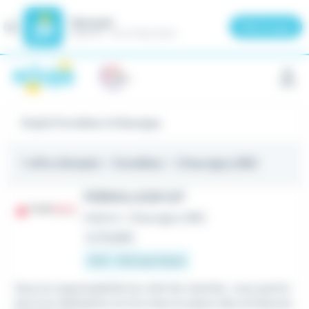
Meteojob
Fermer
×
Télécharger
GRATUIT - Sur le Play Store
Panneau de gestion des cookies
Emploi Ferrailleur à Chauvigny
1 offre d'emploi
- Ferrailleur - Chauvigny (86)
FERRAILLEUR H/F
Intérim
•
Chauvigny (86)
Le 31 juillet
13 € - 16 € par heure
Sous la responsabilité du chef de chantier, vous partici
pez à la réalisation et à la mise en place des armatures