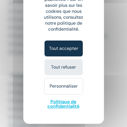
Emploi Chauffeur TP
savoir plus sur les
cookies que nous
Emploi Conducteur benne
utilisons, consultez
Emploi Conducteur d'engins
notre politique de
Emploi Conducteur d'engins de chantier
confidentialité.
Emploi Conducteur d'engins de terrassement
Emploi Conducteur d'engins du BTP
Tout accepter
Emploi Conducteur de bulldozer
Tout refuser
L'emploi par ville en Nouvelle-Aquitaine
Emploi Angoulême
Personnaliser
Emploi Bordeaux
Emploi La Rochelle
Politique de
confidentialité
Emploi Limoges
Emploi Mérignac
Emploi Niort