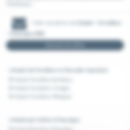
métalliques...
Créer une alerte mail
Emploi - Ferrailleur
- Chauvigny (86)
Recevoir les offres
L'emploi de Ferrailleur en Nouvelle-Aquitaine
Emploi Ferrailleur Bordeaux
Emploi Ferrailleur Limoges
Emploi Ferrailleur Mérignac
L'emploi par métier à Chauvigny
Emploi Bancheur Chauvigny