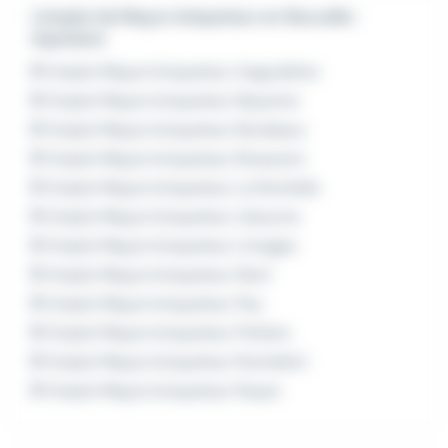
L'emploi de Maçon briqueteur en Nouvelle-
Aquitaine
Emploi Maçon briqueteur Angoulême
Emploi Maçon briqueteur Bayonne
Emploi Maçon briqueteur Bordeaux
Emploi Maçon briqueteur Bressuire
Emploi Maçon briqueteur La Rochelle
Emploi Maçon briqueteur Libourne
Emploi Maçon briqueteur Limoges
Emploi Maçon briqueteur Niort
Emploi Maçon briqueteur Pau
Emploi Maçon briqueteur Poitiers
Emploi Maçon briqueteur Rochefort
Emploi Maçon briqueteur Royan