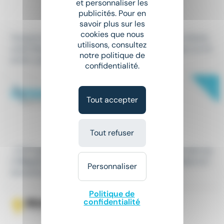
Le 4 août
et personnaliser les
publicités. Pour en
À partir de 12,02 € par mois
savoir plus sur les
cookies que nous
Temporis Pays Basque recrute pour l'un de ses clients
utilisons, consultez
un(e) Maçon(ne) Finisseur(se) pour intervenir sur un ch
notre politique de
antier qualitatif à...
confidentialité.
New
MAÇON BÂTISSEUR(H/F)
Intérim
•
Ondres (40)
Tout accepter
Le 4 août
12,31 € - 14,7 €
Tout refuser
...(H/F) pour un client situé à Ondres, 40440. En tant qu
e
Maçon
bâtisseur (H/F), vous serez impliqué dans la r
Personnaliser
éalisation de...
Politique de
MAÇON - H/F
confidentialité
Intérim
•
Bayonne (64)