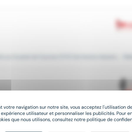
ur le poste de Couvreur (F/H) Vos futures missions : - Réalis
 votre navigation sur notre site, vous acceptez l'utilisation 
 expérience utilisateur et personnaliser les publicités. Pour en
un
charpentier
couvreur pour l'un de ses clients villeneuvois. V
okies que nous utilisons, consultez notre politique de confident