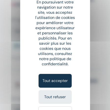
En poursuivant votre
(H/F)
navigation sur notre
Fed Legal
site, vous acceptez
l'utilisation de cookies
Paris (75)
pour améliorer votre
expérience utilisateur
CDI
et personnaliser les
publicités. Pour en
savoir plus sur les
60 000 € - 65 000 € par an
cookies que nous
utilisons, consultez
Il y a 15 jours
notre politique de
confidentialité.
CHEF DU SECRETARIAT DU SGGN
Tout accepter
Ministère des Armées
Tout refuser
Paris (75)